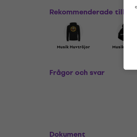
a
Rekommenderade tillbe
Musik Huvtröjor
Musikmöss
Frågor och svar
Dokument