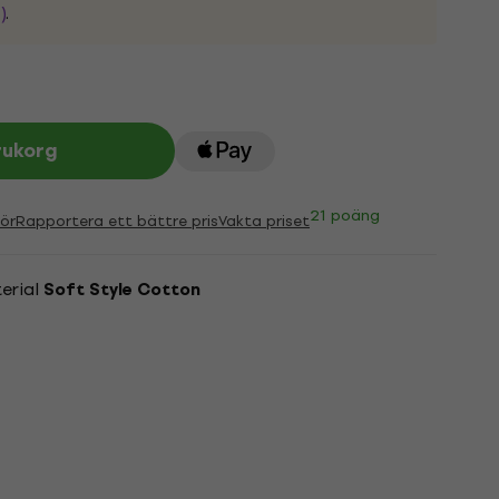
)
.
rukorg
21 poäng
ör
Rapportera ett bättre pris
Vakta priset
erial
Soft Style Cotton