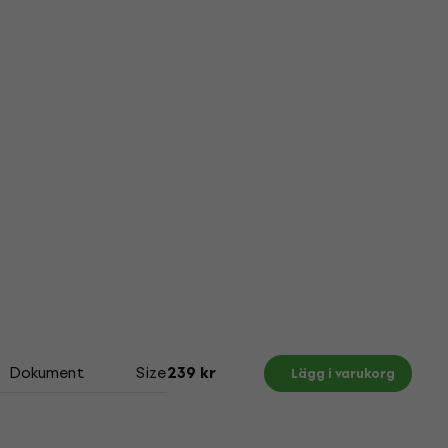
Dokument
Size Chart
239 kr
Lägg i varukorg