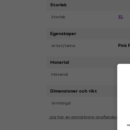
Storlek
XL
Storlek
Egenskaper
Artist/tema
Pink 
Material
Material
Soft 
Dimensioner och vikt
Kort
Ärmlängd
Jag har en anmärkning angående param
w