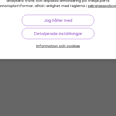
analysera trafik och anpassa annonsering på tredje parts
nnonsplattformar, alltid i enlighet med reglerna i
sekretesspolicy
hör
Jag håller med
Detaljerade inställningar
or
Vinyl LP-skivor
Musikkepsar
Mu
Information och cookies