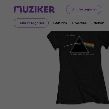
Merch
Musikalisk Merch
T-Shirts
Alla kategorier
T-Shirts
Hoodies
Jackor
Alla kategorier