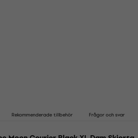
Rekommenderade tillbehör
Frågor och svar
the Moon Courier Black XL Dam Skjorta