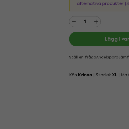
alternativa produkter (4
Lägg i va
Ställ en fråga
Andel
Spara
Jämf
Kön
| Storlek
| Mat
Kvinna
XL