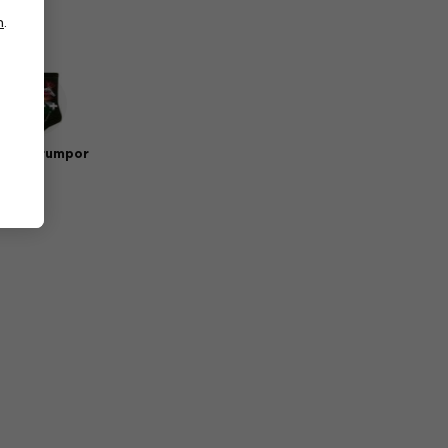
n
.
sik strumpor