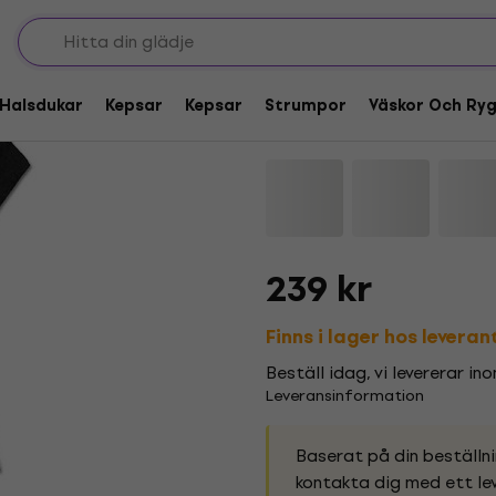
Pink Floyd Dark Side
Skjorta
Halsdukar
Kepsar
Kepsar
Strumpor
Väskor Och Ry
Varumärke:
Pink Floyd
Produktko
239 kr
Finns i lager hos levera
Beställ idag, vi levererar in
Leveransinformation
Baserat på din beställn
kontakta dig med ett lev