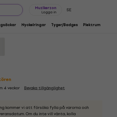
Presentidéer
FAQ
Muziker Blog
Muzikerzon
SE
Logga in
 of the Moon Courier Black XL Dam
ggsäckar
Nyckelringar
Tyger/Badges
Plektrum
Gåvo
d:
1219402
ntören
om 4 veckor
Bevaka tillgänglighet
ing kommer vi att försöka fylla på varorna och
eransdatum. Om du inte vill vänta, kolla