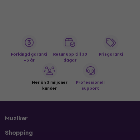
Förlängd garanti
Retur upp till 30
Prisgaranti
+3 år
dagar
Mer än 3 miljoner
Professionell
kunder
support
Muziker
Shopping