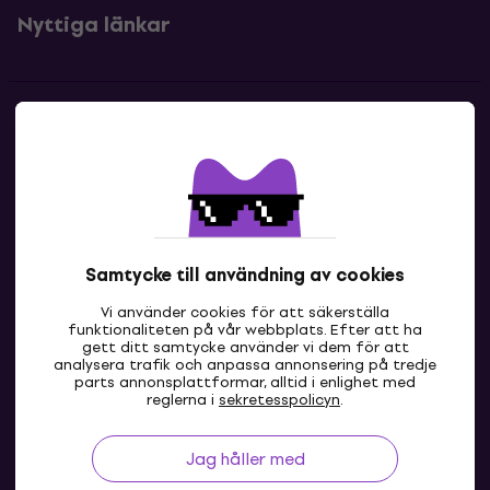
Nyttiga länkar
Kontakter
Kontakta oss
Samtycke till användning av cookies
Vi använder cookies för att säkerställa
funktionaliteten på vår webbplats. Efter att ha
gett ditt samtycke använder vi dem för att
analysera trafik och anpassa annonsering på tredje
parts annonsplattformar, alltid i enlighet med
SE
reglerna i
sekretesspolicyn
.
Jag håller med