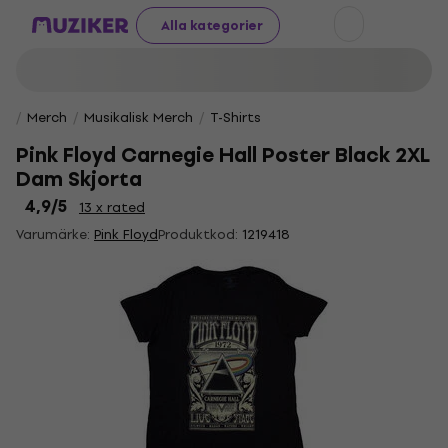
Alla kategorier
Merch
Musikalisk Merch
T-Shirts
Pink Floyd Carnegie Hall Poster Black 2XL
Dam Skjorta
4,9
/5
13 x rated
Varumärke:
Pink Floyd
Produktkod:
1219418