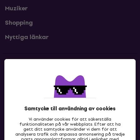
Muziker
Shopping
Nyttiga länkar
Kontakter
Kontakta oss
Samtycke till användning av cookies
Vi använder cookies för att säkerställa
funktionaliteten på vår webbplats. Efter att ha
gett ditt samtycke använder vi dem för att
analysera trafik och anpassa annonsering på tredje
parts annonsplattformar, alltid i enlighet med