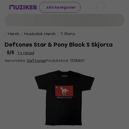
Alla kategorier
Merch
Musikalisk Merch
T-Shirts
Deftones Star & Pony Black S Skjorta
5
/5
1 x rated
Varumärke:
Deftones
Produktkod:
1218801