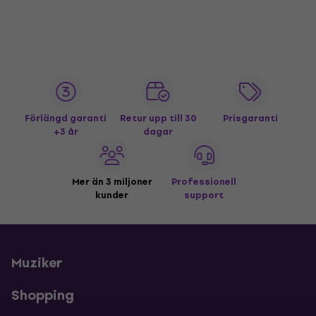
Förlängd garanti
Retur upp till 30
Prisgaranti
+3 år
dagar
Mer än 3 miljoner
Professionell
kunder
support
Muziker
Shopping