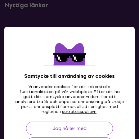
Nyttiga länkar
Kontakter
Kontakta oss
Samtycke till användning av cookies
Vi använder cookies för att säkerställa
funktionaliteten på vår webbplats. Efter att ha
gett ditt samtycke använder vi dem för att
analysera trafik och anpassa annonsering på tredje
parts annonsplattformar, alltid i enlighet med
SE
reglerna i
sekretesspolicyn
.
Jag håller med