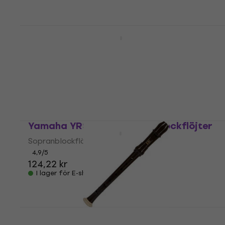
I lager för E-shop
Yamaha YRS 20 GB Sopranblockflöjter
Sopranblockflöjter
4,9
/5
135,21 kr
I lager för E-shop
Yamaha YRS 20 BR Sopranblockflöjter
Sopranblockflöjter
4,9
/5
124,22 kr
I lager för E-shop
Yamaha YRN 302 BII Sopranino
blockflöjt