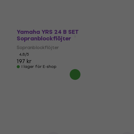
17 609 kr
I lager för E-shop
Yamaha YRS 24 B SET
Sopranblockflöjter
Sopranblockflöjter
4,8
/5
197 kr
I lager för E-shop