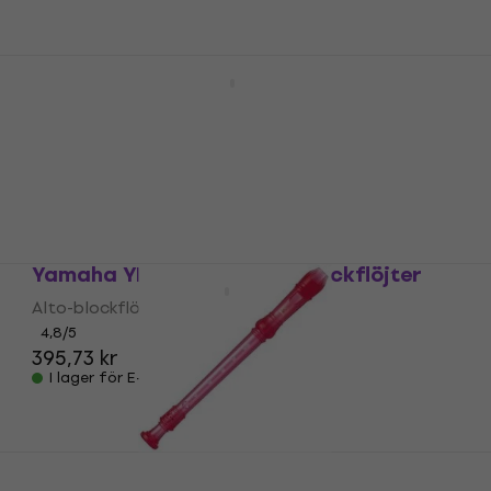
I lager för E-shop
Yamaha YRS 20 BP Sopranblockflöjter
Sopranblockflöjter
4,9
/5
135,21 kr
I lager för E-shop
Yamaha YRA 302 BIII Alto-blockflöjter
Alto-blockflöjter
4,8
/5
395,73 kr
I lager för E-shop
Yamaha YRS 20 GP Sopranblockflöjter