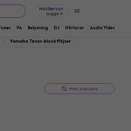
Presentidéer
FAQ
Muziker Blog
Muzikerzon
SE
Logga in
foner
PA
Belysning
DJ
Hörlurar
Audio Video
Till
Yamaha Tenor-blockflöjter
Mest populära