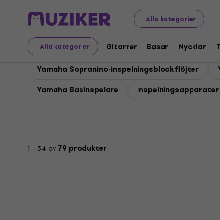
Yamaha
Vindar
Yamaha Inspelningsapparater
Alla kategorier
Yamaha Inspelningsap
Gitarrer
Basar
Nycklar
Alla kategorier
Yamaha Sopranino-inspelningsblockflöjter
Yamaha Basinspelare
Inspelningsapparater 
1 - 34 av
79 produkter