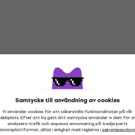
Sopranblockflöjter
4,9
/5
135,21 kr
I lager för E-shop
Yamaha YRS 323 Sopranblockflöjter
Sopranblockflöjter
5
/5
329,78 kr
I lager för E-shop
Yamaha YRA 27 III Alto-blockflöjter
Samtycke till användning av cookies
Alto-blockflöjter
4,9
/5
Vi använder cookies för att säkerställa funktionaliteten på vår
296,80 kr
ebbplats. Efter att ha gett ditt samtycke använder vi dem för a
I lager för E-shop
analysera trafik och anpassa annonsering på tredje parts
nnonsplattformar, alltid i enlighet med reglerna i
sekretesspolicy