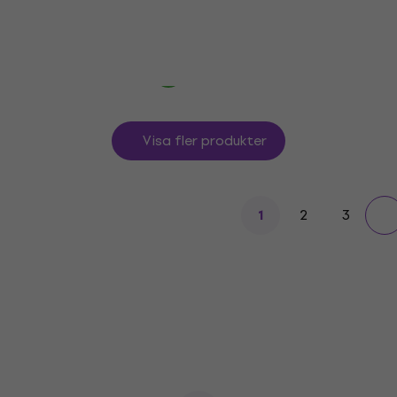
5
/5
2 998,77 kr
I lager för E-shop
Visa fler produkter
2
3
1