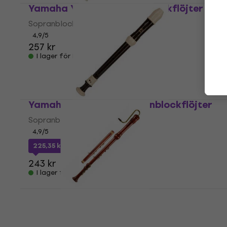
Yamaha YRS 401 Sopranblockflöjter
Sopranblockflöjter
4,9
/5
257 kr
I lager för E-shop
Yamaha YRS 301 III Sopranblockflöjter
Sopranblockflöjter
4,9
/5
225,35 kr
med kod
MUZMUZ-5
243 kr
I lager för E-shop
Yamaha YRB 61 SP Basinspelare
Basinspelare
5
/5