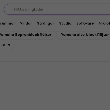
parater
Trummor
Vindar
Strängar
Studio
Software
Mikro
Yamaha Sopranblockflöjter
Yamaha Alto-blockflöjter
- alla