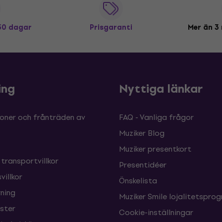
 30 dagar
Prisgaranti
Mer än 3 
ing
Nyttiga länkar
oner och frånträden av
FAQ - Vanliga frågor
Muziker Blog
Muziker presentkort
 transportvillkor
Presentidéer
villkor
Önskelista
ning
Muziker Smile lojalitetspro
nster
Cookie-inställningar