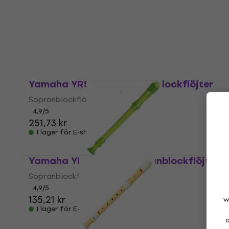
Sopranino blockflöjt
4,5
/5
183 kr
I lager för E-shop
Yamaha YRS 402B Sopranblockflöjter
Sopranblockflöjter
4,9
/5
251,73 kr
I lager för E-shop
Yamaha YRS 20 GG Sopranblockflöjter
Sopranblockflöjter
4,9
/5
135,21 kr
w
I lager för E-shop
a