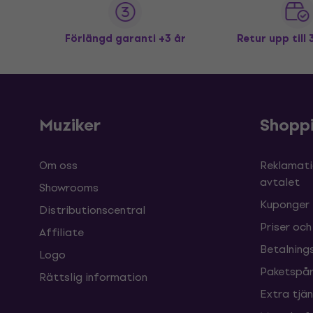
Förlängd garanti +3 år
Retur upp till
Muziker
Shopp
Om oss
Reklamati
avtalet
Showrooms
Kuponger
Distributionscentral
Priser och
Affiliate
Betalnings
Logo
Paketspår
Rättslig information
Extra tjä