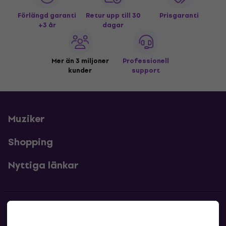
Förlängd garanti
Retur upp till 30
Prisgaranti
+3 år
dagar
Mer än 3 miljoner
Professionell
kunder
support
Muziker
Shopping
Nyttiga länkar
Kontakter