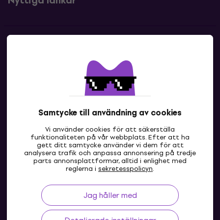
Nyttiga länkar
Kontakter
Kontakta oss
Samtycke till användning av cookies
Vi använder cookies för att säkerställa
funktionaliteten på vår webbplats. Efter att ha
gett ditt samtycke använder vi dem för att
analysera trafik och anpassa annonsering på tredje
parts annonsplattformar, alltid i enlighet med
SE
reglerna i
sekretesspolicyn
.
Jag håller med