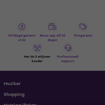
Förlängd garanti
Retur upp till 30
Prisgaranti
+3 år
dagar
Mer än 3 miljoner
Professionell
kunder
support
Muziker
Shopping