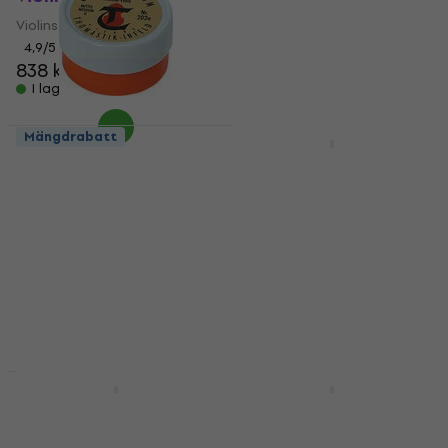
Violinsträngar
Violinsträngar
5
/5
547 kr
4,9
/5
I lager för E-shop
838 kr
889 kr
I lager för E-shop
Mängdrabatt
Mängdrabatt
Thomastik TH202A/II
Thomastik Eviolin E01
Kolofonium för fiol
E Violin 4/4 Medium
Violinsträngar
Kolofonium för fiol
Violinsträngar
5
/5
148 kr
4,8
/5
39,40 kr
I lager för E-shop
I lager för E-shop
Mängdrabatt
Mängdrabatt
Thomastik Spirocore
Thomastik Präzision
S15A Violin 4/4
58A Violin 4/4 Medium
Medium
Violinsträngar