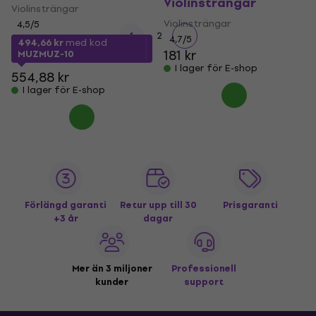
Violinsträngar
Violinsträngar
Violinsträngar
4,5
/5
1
2
4,7
/5
494,66 kr
med kod
181 kr
MUZMUZ-10
I lager för E-shop
554,88 kr
I lager för E-shop
Förlängd garanti
Retur upp till 30
Prisgaranti
+3 år
dagar
Mer än 3 miljoner
Professionell
kunder
support