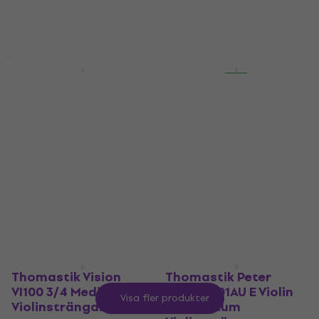
222,32 kr
med kod
MUZMUZ-5
244,64 kr
I lager för E-shop
Mängdrabatt
Mängdrabatt
Thomastik
Thomastik Infeld Blue
Superflexible 13 G
IB100 Violin 4/4
Violin 4/4 Medium
Medium
Violinsträngar
Violinsträngar
Violinsträngar
Violinsträngar
5
/5
4,6
/5
203 kr
753 kr
I lager för E-shop
I lager för E-shop
Thomastik Vision
Thomastik Peter
VI100 3/4 Medium
Infeld PI01AU E Violin
Visa fler produkter
Violinsträngar
4/4 Medium