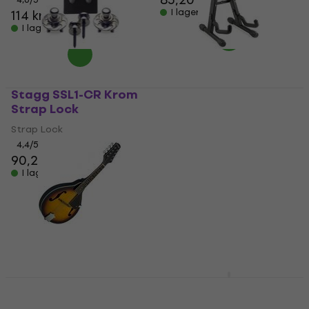
I lager för E-shop
114 kr
131 kr
I lager för E-shop
Stagg SSL1-CR Krom
Stagg SUVM-A100BK
Strap Lock
Stativ för Ukulele
Strap Lock
Stativ för Ukulele
4,4
/5
4,9
/5
90,20 kr
105 kr
158,47 kr
med kod
I lager för E-shop
MUZMUZ-5
172,30 kr
I lager för E-shop
Stagg M20 Violin
Stagg BJ10-BAG Bag
Burst Mandolin
for 5-String Banjo