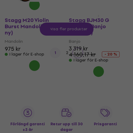
Stagg M20 Violin
Stagg BJM30 G
Burst Mandolin (Som
Natural Banjo
Visa fler produkter
ny)
(Skadad)
Mandolin
Banjo
3 319 kr
975 kr
1
2
4 160,17 kr
I lager för E-shop
- 20 %
I lager för E-shop
Förlängd garanti
Retur upp till 30
Prisgaranti
+3 år
dagar