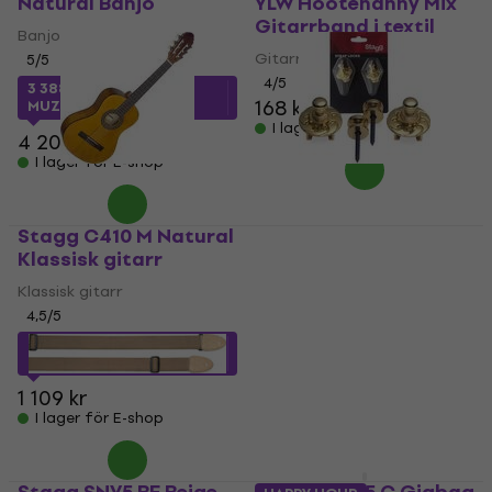
Natural Banjo
YLW Hootenanny Mix
Gitarrband i textil
Banjo
Gitarrband i textil
5
/5
4
/5
3 388,25 kr
med kod
168 kr
MUZMUZ-15
I lager för E-shop
4 202,19 kr
I lager för E-shop
Stagg C410 M Natural
Stagg SSL1 Gold
Klassisk gitarr
Strap Lock
Klassisk gitarr
Strap Lock
4,5
/5
4,5
/5
928,06 kr
med kod
95,65 kr
med kod
MUZMUZ-15
MUZMUZ-5
1 109 kr
104 kr
I lager för E-shop
I lager för E-shop