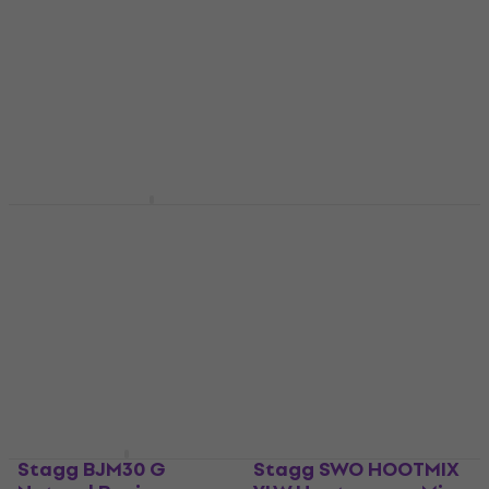
Black Gigbag för
Mandolin
Banjo Black
4,4
/5
985 kr
Gigbag för Banjo
I lager för E-shop
4,6
/5
450,95 kr
med kod
MUZMUZ-10
519,39 kr
I lager för E-shop
Stagg 9V1AR-EU
Stagg SNV5-BR Brown
Strömförsörjningsadapter
Gitarrband i textil
Strömförsörjningsadapter
Gitarrband i textil
5
/5
4,8
/5
115 kr
74,91 kr
med kod
I lager för E-shop
MUZMUZ-5
83 kr
I lager för E-shop
Stagg BJM30 G
Stagg SWO HOOTMIX