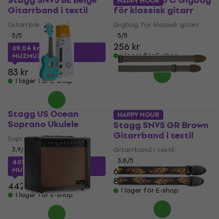
Stagg SNV5 BE Beige
Stagg STB-5 C Gigbag
HAPPY HOUR
Gitarrband i textil
för klassisk gitarr
Gitarrband i textil
Gigbag för klassisk gitarr
5
/5
5
/5
256 kr
69,04 kr
med kod
I lager för E-shop
MUZMUZ-15
83 kr
I lager för E-shop
Stagg US Ocean
HAPPY HOUR
Soprano Ukulele
Stagg SNV5 GR Brown
Gitarrband i textil
Soprano Ukulele
3,9
/5
Gitarrband i textil
3,8
/5
401,08 kr
med kod
67,10 kr
MUZMUZ-5
84,70 kr
- 21 %
442 kr
I lager för E-shop
I lager för E-shop