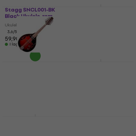
Stagg SNCL001-BK
Stagg UPC-535 Fall
Black Ukulele-rem
Black
Ukulele-rem
Pedalboard/väska för
effekt
3,6
/5
59,90 kr
4,4
/5
693 kr
I lager för E-shop
I lager för E-shop
Stagg M50E Red
Stagg MA10 Gigbag
Sunburst Mandolin
för Mandolin Black
Mandolin
Gigbag för Mandolin
4,5
/5
4,9
/5
1 519 kr
256,55 kr
I lager för E-shop
I lager för E-shop
Stagg UPC-424 Fall
Stagg GAS-3.2
Förstärkarstativ
Pedalboard/väska för
effekt
Förstärkarstativ