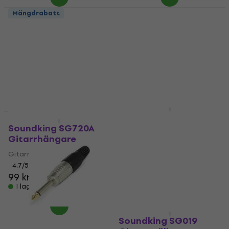
Mängdrabatt
Soundking CC 139
Soundking CC 402 R
Jack 6,3 mm
Jack 6,3 mm
Jack 6,3 mm
Jack 6,3 mm
4,6
/5
4,6
/5
30,90 kr
26,90 kr
I lager för E-shop
I lager för E-shop
Soundking DG089A
Mängdrabatt
Gitarrställ
Soundking SG720A
Gitarrhängare
Gitarrställ
Gitarrhängare
4,8
/5
316 kr
4,7
/5
I lager för E-shop
99 kr
I lager för E-shop
Soundking SG019