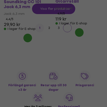
Gitarrställ
Soundking CC 101
Jack 6,3 mm
Gitarrställ
Visa fler produkter
Jack 6,3 mm
4,9
/5
119 kr
4,4
/5
I lager för E-shop
29,90 kr
1
2
3
I lager för E-shop
Förlängd garanti
Retur upp till 30
Prisgaranti
+3 år
dagar
Mer än 3 miljoner
Professionell