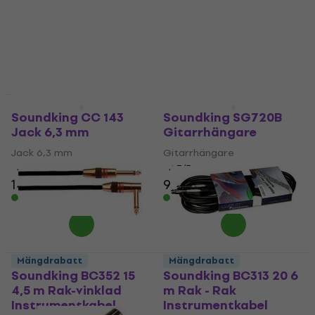
4,5
/5
Jack 6,3 mm
199 kr
4,5
/5
I lager för E-shop
22,90 kr
I lager för E-shop
Mängdrabatt
Mängdrabatt
Soundking CC 143
Soundking SG720B
Jack 6,3 mm
Gitarrhängare
Jack 6,3 mm
Gitarrhängare
4,3
/5
4,7
/5
14,90 kr
98,90 kr
I lager för E-shop
I lager för E-shop
Mängdrabatt
Mängdrabatt
Soundking BC352 15
Soundking BC313 20 6
4,5 m Rak-vinklad
m Rak - Rak
Instrumentkabel
Instrumentkabel