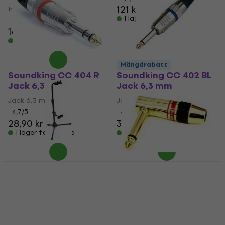
121 kr
Instrumentkabel
I lager för E-shop
4,6
/5
169 kr
I lager för E-shop
Mängdrabatt
Soundking CC 404 R
Soundking CC 402 BL
Jack 6,3 mm
Jack 6,3 mm
Jack 6,3 mm
Jack 6,3 mm
4,7
/5
4,6
/5
28,90 kr
33,90 kr
I lager för E-shop
I lager för E-shop
Soundking DG 063
Gitarrställ
Soundking CC 336
Jack 6,3 mm
Gitarrställ
4,3
/5
Jack 6,3 mm
249 kr
4,6
/5
I lager för E-shop