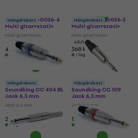
39,90 kr
I lager för E-shop
Soundking DG036-4
Soundking DG036-3
Mängdrabatt
Mängdrabatt
Multi gitarrstativ
Multi gitarrstativ
Multi gitarrstativ
Multi gitarrstativ
4,8
/5
4,8
/5
460 kr
368 kr
I lager för E-shop
I lager för E-shop
Mängdrabatt
Mängdrabatt
Soundking CC 404 BL
Soundking CC 109
Jack 6,3 mm
Jack 6,3 mm
Jack 6,3 mm
Jack 6,3 mm
4,7
/5
4,5
/5
28,90 kr
12 kr
I lager för E-shop
I lager för E-shop