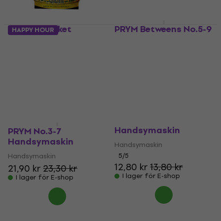
Galant Basket
PRYM Betweens No.5-9
HAPPY HOUR
Handsymaskin
Handsymaskin
Handsymaskin
Handsymaskin
5
/5
5
/5
23,30 kr
25,50 kr
28,40 kr
I lager för E-shop
I lager för E-shop
Pony Darners 1/5
Handsymaskin
PRYM No.3-7
Handsymaskin
Handsymaskin
Handsymaskin
5
/5
12,80 kr
13,80 kr
21,90 kr
23,30 kr
I lager för E-shop
I lager för E-shop