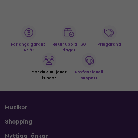
Förlängd garanti
Retur upp till 30
Prisgaranti
+3 år
dagar
Mer än 3 miljoner
Professionell
kunder
support
Muziker
Shopping
Nyttiga länkar