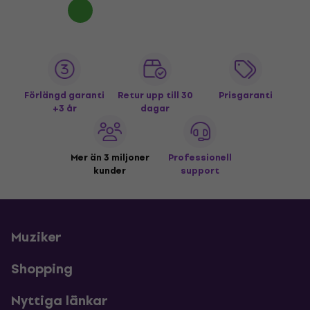
Förlängd garanti
Retur upp till 30
Prisgaranti
+3 år
dagar
Mer än 3 miljoner
Professionell
kunder
support
Muziker
Shopping
Nyttiga länkar