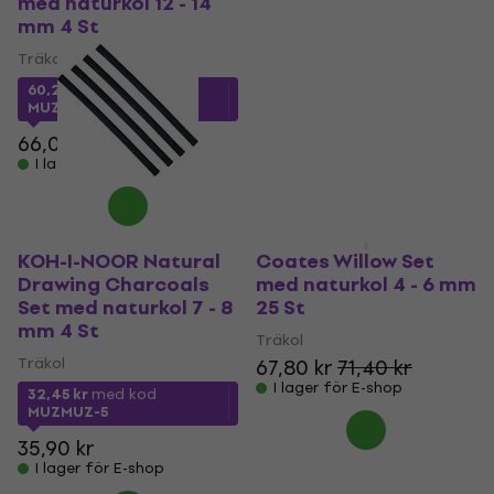
med naturkol 12 - 14
med naturkol 2 - 3 mm
mm 4 St
25 St
Träkol
Träkol
60,28 kr
med kod
49,97 kr
med kod
MUZMUZ-5
MUZMUZ-5
66,04 kr
54,03 kr
I lager för E-shop
I lager för E-shop
KOH-I-NOOR Natural
Coates Willow Set
Drawing Charcoals
med naturkol 4 - 6 mm
Set med naturkol 7 - 8
25 St
mm 4 St
Träkol
Träkol
67,80 kr
71,40 kr
I lager för E-shop
32,45 kr
med kod
MUZMUZ-5
35,90 kr
I lager för E-shop