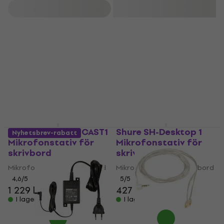
Filtrera
Shure SH-BROADCAST1
Shure SH-Desktop 1
Nyhetsbrev-rabatt
Mikrofonstativ för
Mikrofonstativ för
skrivbord
skrivbord
Mikrofonstativ för skrivbord
Mikrofonstativ för skrivbord
4,6
/5
5
/5
1 229 kr
427 kr
I lager för E-shop
I lager för E-shop