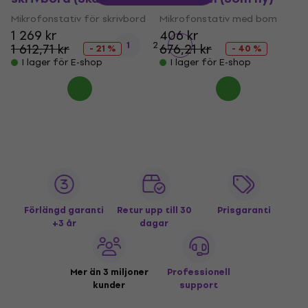
Mikrofonstativ för skrivbord
Mikrofonstativ med bom
1 269 kr
406 kr
1
2
1 612,71 kr
676,21 kr
- 21 %
- 40 %
I lager för E-shop
I lager för E-shop
Förlängd garanti
Retur upp till 30
Prisgaranti
+3 år
dagar
Mer än 3 miljoner
Professionell
kunder
support