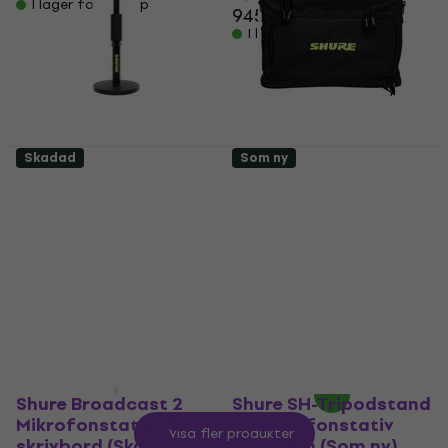
I lager för E-shop
945,67 kr
I lager för E-shop
Skadad
Som ny
Shure SH-Desktop 1
Shure Wireless
Mikrofonstativ för
System Carry Bag
skrivbord (Som ny)
Väska / fodral för
ljudutrustning (Som
Mikrofonstativ för skrivbord
ny)
390 kr
402 kr
Väska / fodral för
I lager för E-shop
ljudutrustning
737 kr
768 kr
I lager för E-shop
Shure Broadcast 2
Shure SH-Tripodstand
Mikrofonstativ för
LP Mikrofonstativ
Visa fler produkter
skrivbord (Skadad)
med bom (Som ny)