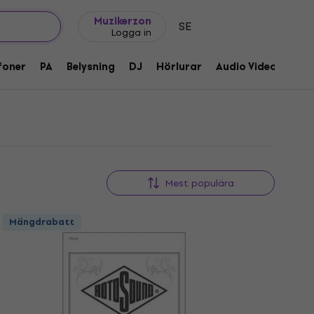
Presentidéer
FAQ
Muziker Blog
Muzikerzon
SE
Logga in
foner
PA
Belysning
DJ
Hörlurar
Audio Video
Till
Mest populära
Mängdrabatt