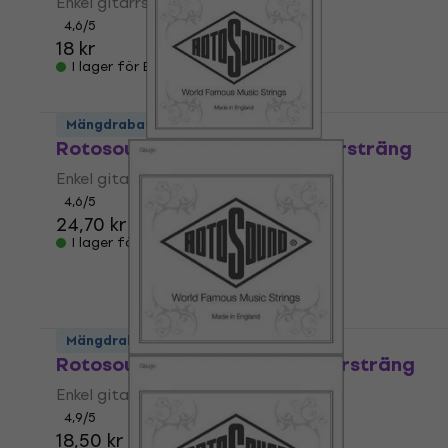
Enkel gitarrsträng
4,6
/5
18 kr
I lager för E-shop
Mängdrabatt
Rotosound NC 018 Enkel gitarrsträng
Enkel gitarrsträng
4,6
/5
24,70 kr
I lager för E-shop
Mängdrabatt
Rotosound NP 008 Enkel gitarrsträng
Enkel gitarrsträng
4,9
/5
18,50 kr