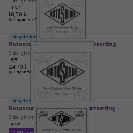
Enkel gitarrsträng
4,8
/5
18,50 kr
I lager för E-shop
Mängdrabatt
Rotosound NC 020 Enkel gitarrsträng
Enkel gitarrsträng
5
/5
24,70 kr
I lager för E-shop
Mängdrabatt
Rotosound NC 026 Enkel gitarrsträng
Enkel gitarrsträng
4,6
/5
17,85 kr
med kod
MUZMUZ-25