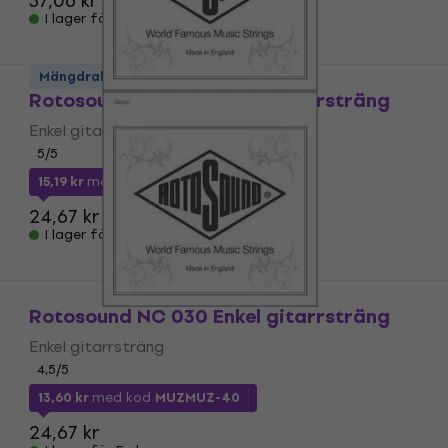
37,06 kr
I lager för E-shop
Mängdrabatt
Rotosound NC 022 Enkel gitarrsträng
Enkel gitarrsträng
5
/5
15,19 kr
med kod
MUZMUZ-35
24,67 kr
I lager för E-shop
Rotosound NC 030 Enkel gitarrsträng
Enkel gitarrsträng
4,5
/5
13,60 kr
med kod
MUZMUZ-40
24,67 kr