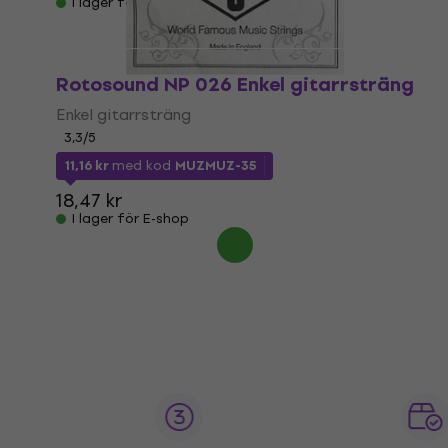
I lager för E-shop
Rotosound NP 026 Enkel gitarrsträng
Enkel gitarrsträng
3,3
/5
11,16 kr
med kod
MUZMUZ-35
18,47 kr
I lager för E-shop