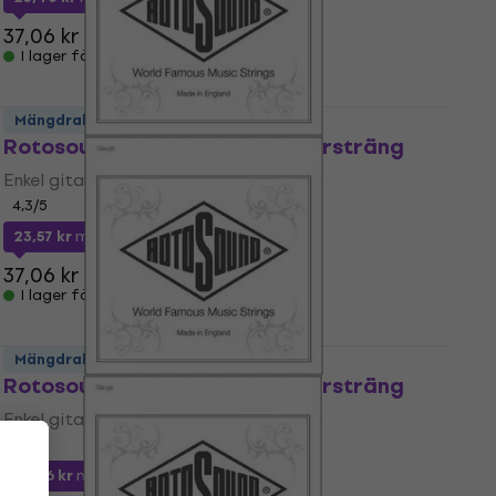
37,06 kr
I lager för E-shop
Mängdrabatt
Rotosound NC 048 Enkel gitarrsträng
Enkel gitarrsträng
4,3
/5
23,57 kr
med kod
MUZMUZ-35
37,06 kr
I lager för E-shop
Mängdrabatt
Rotosound NC 046 Enkel gitarrsträng
Enkel gitarrsträng
4,4
/5
26,76 kr
med kod
MUZMUZ-25