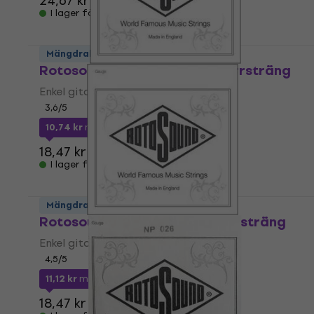
24,67 kr
I lager för E-shop
Mängdrabatt
Rotosound NP 024 Enkel gitarrsträng
Enkel gitarrsträng
3,6
/5
10,74 kr
med kod
MUZMUZ-40
18,47 kr
I lager för E-shop
Mängdrabatt
Rotosound NP 017 Enkel gitarrsträng
Enkel gitarrsträng
4,5
/5
11,12 kr
med kod
MUZMUZ-35
18,47 kr