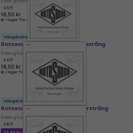
Enkel gitarrsträng
4,5
/5
18,50 kr
I lager för E-shop
Mängdrabatt
Rotosound NP 015 Enkel gitarrsträng
Enkel gitarrsträng
4,9
/5
18,50 kr
I lager för E-shop
Mängdrabatt
Rotosound NC 060 Enkel gitarrsträng
Enkel gitarrsträng
4,8
/5
23,40 kr
med kod
MUZMUZ-35