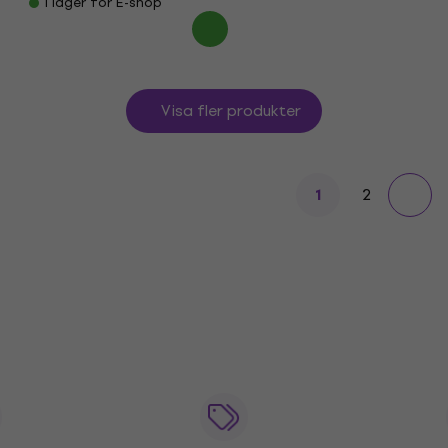
I lager för E-shop
Visa fler produkter
2
1