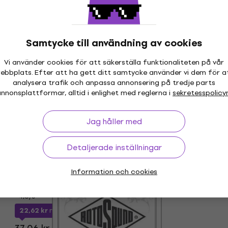
I lager för E-shop
Samtycke till användning av cookies
Mängdrabatt
Rotosound NC064 Enkel gitarrsträng
Vi använder cookies för att säkerställa funktionaliteten på vår
ebbplats. Efter att ha gett ditt samtycke använder vi dem för a
Enkel gitarrsträng
analysera trafik och anpassa annonsering på tredje parts
5
/5
nnonsplattformar, alltid i enlighet med reglerna i
sekretesspolicy
23,31 kr
med kod
MUZMUZ-35
37,06 kr
Jag håller med
I lager för E-shop
Detaljerade inställningar
Mängdrabatt
Rotosound NC 054 Enkel gitarrsträng
Information och cookies
Enkel gitarrsträng
4,8
/5
22,62 kr
med kod
MUZMUZ-35