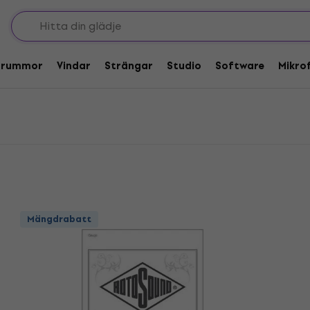
gitarr
Rotosound Enkelsträngar för elgitarr
r för elgitarr
Trummor
Vindar
Strängar
Studio
Software
Mikro
Mängdrabatt