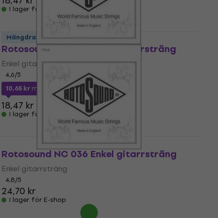
18,47 kr
I lager för E-shop
Mängdrabatt
Rotosound NP 020 Enkel gitarrsträng
Enkel gitarrsträng
4,6
/5
10,65 kr
med kod
MUZMUZ-40
18,47 kr
I lager för E-shop
Rotosound NC 036 Enkel gitarrsträng
Enkel gitarrsträng
4,8
/5
24,70 kr
I lager för E-shop