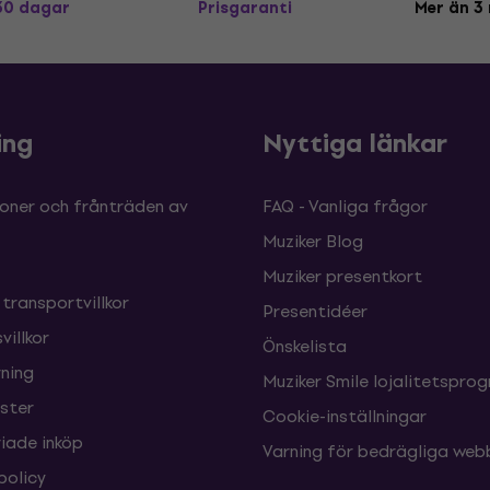
 30 dagar
Prisgaranti
Mer än 3 
ing
Nyttiga länkar
oner och frånträden av
FAQ - Vanliga frågor
Muziker Blog
Muziker presentkort
 transportvillkor
Presentidéer
villkor
Önskelista
ning
Muziker Smile lojalitetspro
nster
Cookie-inställningar
ade inköp
Varning för bedrägliga web
policy