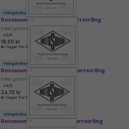
Mängdrabatt
Rotosound NP 011 Enkel gitarrsträng
Enkel gitarrsträng
4,5
/5
18,50 kr
I lager för E-shop
Mängdrabatt
Rotosound NC 028 Enkel gitarrsträng
Enkel gitarrsträng
4,8
/5
24,70 kr
I lager för E-shop
Mängdrabatt
Rotosound NP 014 Enkel gitarrsträng