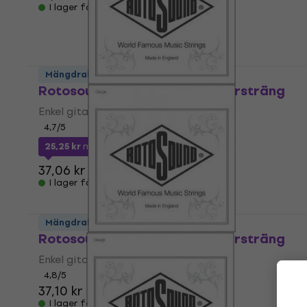
I lager för E-shop
Mängdrabatt
Rotosound NC 056 Enkel gitarrsträng
Enkel gitarrsträng
4,7
/5
25,25 kr
med kod
MUZMUZ-30
37,06 kr
I lager för E-shop
Mängdrabatt
Rotosound NC 052 Enkel gitarrsträng
Enkel gitarrsträng
4,8
/5
37,10 kr
I lager för E-shop