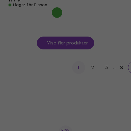
I lager för E-shop
Visa fler produkter
2
3
...
8
1