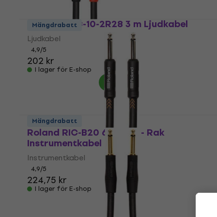
Roland RCC-10-2R28 3 m Ljudkabel
Mängdrabatt
Ljudkabel
4,9
/5
202 kr
I lager för E-shop
Mängdrabatt
Roland RIC-B20 6 m Rak - Rak
Instrumentkabel
Instrumentkabel
4,9
/5
224,75 kr
I lager för E-shop