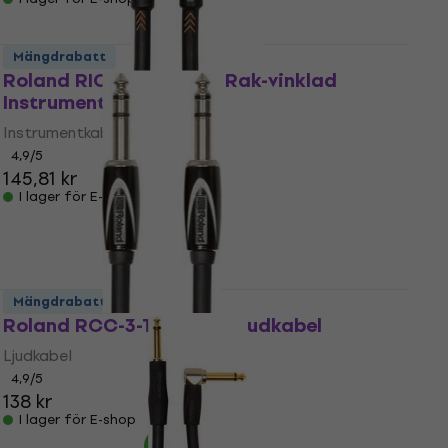
Mängdrabatt
Roland RIC-B5A 150 cm Rak-vinklad
Instrumentkabel
Instrumentkabel
4,9
/5
145,81 kr
I lager för E-shop
Mängdrabatt
Roland RCC-3-TRTR 1 m Ljudkabel
Ljudkabel
4,9
/5
138 kr
I lager för E-shop