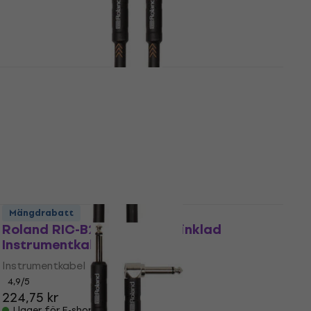
Mängdrabatt
Roland RIC-B5 150 cm Rak - Rak
Instrumentkabel
Instrumentkabel
4,9
/5
145,81 kr
I lager för E-shop
Mängdrabatt
Roland RIC-B20A 6 m Rak-vinklad
Instrumentkabel
Instrumentkabel
4,9
/5
224,75 kr
I lager för E-shop