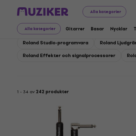
Roland
Roland Studio
Alla kategorier
Roland Studio
Gitarrer
Basar
Nycklar
Alla kategorier
Roland Studio-programvara
Roland Ljudgrä
Roland Effekter och signalprocessorer
Rol
1 - 34 av
242 produkter