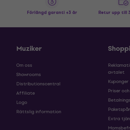
Förlängd garanti +3 år
Retur upp till
Muziker
Shopp
Om oss
Reklamati
avtalet
Showrooms
Kuponger
Distributionscentral
Priser och
Affiliate
Betalnings
Logo
Paketspår
Rättslig information
Extra tjä
Momsbefri