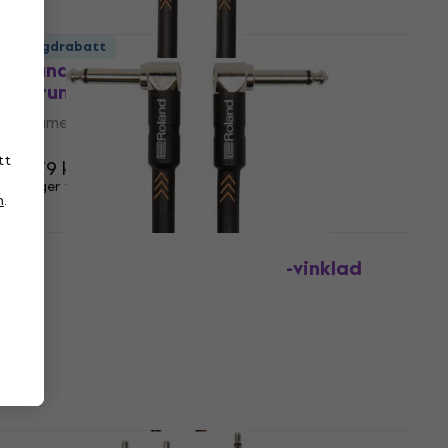
Mängdrabatt
Roland RIC-B15 4,5 m Rak - Rak
Instrumentkabel
Instrumentkabel
4,9
/5
tt
213,79 kr
I lager för E-shop
n
.
Mängdrabatt
Roland RIC-BPC 15 cm Vinklad-vinklad
Patchkabel
Patchkabel
4,9
/5
100,86 kr
I lager för E-shop