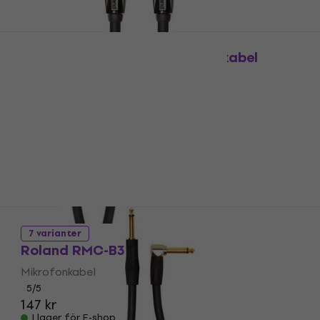
Mängdrabatt
Roland RCC-10-TRTR 3 m Ljudkabel
Ljudkabel
4,9
/5
182 kr
I lager för E-shop
7 varianter
Roland RMC-B3 Svart
Mikrofonkabel
5
/5
147 kr
I lager för E-shop