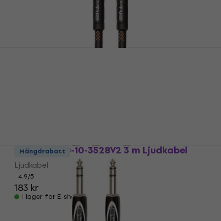
Roland RIC-B10 3 m Rak - Rak
Instrumentkabel
Instrumentkabel
4,9
/5
179,80 kr
I lager för E-shop
Roland RCC-10-3528V2 3 m Ljudkabel
Mängdrabatt
Ljudkabel
4,9
/5
183 kr
I lager för E-shop