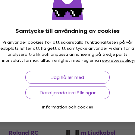
Mängdrabatt
4 varianter
Roland RCC-10-TRXM Svart
Samtycke till användning av cookies
Mikrofonkabel
Vi använder cookies för att säkerställa funktionaliteten på vår
4,9
/5
ebbplats. Efter att ha gett ditt samtycke använder vi dem för a
138 kr
analysera trafik och anpassa annonsering på tredje parts
I lager för E-shop
nnonsplattformar, alltid i enlighet med reglerna i
sekretesspolicy
Jag håller med
Roland RMIDI-B 3 m MIDI-kabel
MIDI-kabel
Detaljerade inställningar
4,9
/5
134 kr
Information och cookies
I lager för E-shop
Roland RCC-10-TR28V2 3 m Ljudkabel