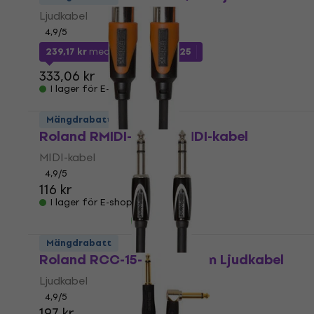
Ljudkabel
4,9
/5
239,17 kr
med kod
MUZMUZ-25
333,06 kr
I lager för E-shop
Mängdrabatt
Roland RMIDI-B 1,5 m MIDI-kabel
MIDI-kabel
4,9
/5
116 kr
I lager för E-shop
Mängdrabatt
Roland RCC-15-TRTR 4,5 m Ljudkabel
Ljudkabel
4,9
/5
197 kr