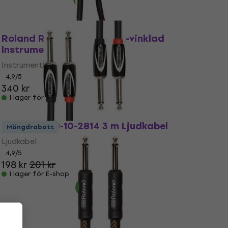
Roland RIC-G20A 6 m Rak-vinklad
Instrumentkabel
Instrumentkabel
4,9
/5
340 kr
I lager för E-shop
Roland RCC-10-2814 3 m Ljudkabel
Mängdrabatt
Ljudkabel
4,9
/5
198 kr
201 kr
I lager för E-shop