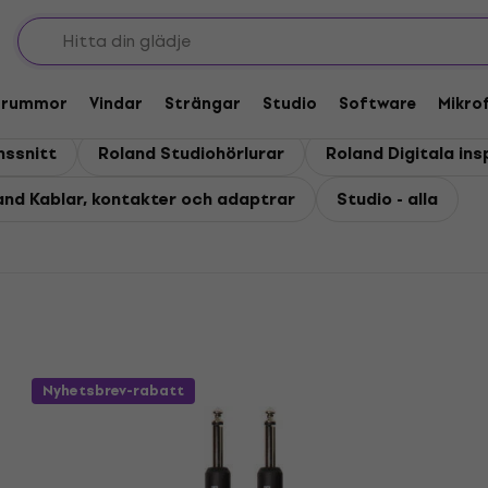
Trummor
Vindar
Strängar
Studio
Software
Mikro
nssnitt
Roland Studiohörlurar
Roland Digitala in
and Kablar, kontakter och adaptrar
Studio - alla
Nyhetsbrev-rabatt