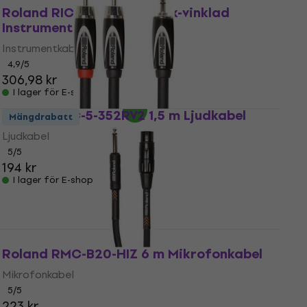
Roland RIC-G15A 4,5 m Rak-vinklad
Instrumentkabel
Instrumentkabel
4,9
/5
306,98 kr
I lager för E-shop
Roland RCC-5-352RV2 1,5 m Ljudkabel
Mängdrabatt
Ljudkabel
5
/5
194 kr
I lager för E-shop
Roland RMC-B20-HIZ 6 m Mikrofonkabel
Mikrofonkabel
5
/5
223 kr