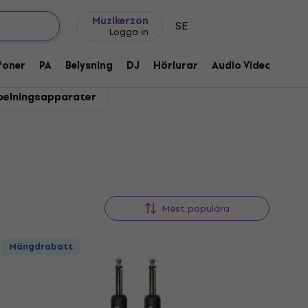
Presentidéer
FAQ
Muziker Blog
Muzikerzon
SE
Logga in
foner
PA
Belysning
DJ
Hörlurar
Audio Video
Till
spelningsapparater
Mest populära
Mängdrabatt