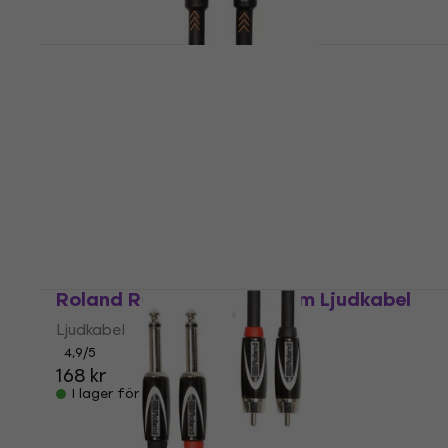
Roland RIC-B15A 4,5 m Rak-vinklad
Instrumentkabel
Instrumentkabel
4,9
/5
214 kr
I lager för E-shop
Roland RCC-5-3528V2 1,5 m Ljudkabel
Ljudkabel
4,9
/5
168 kr
I lager för E-shop