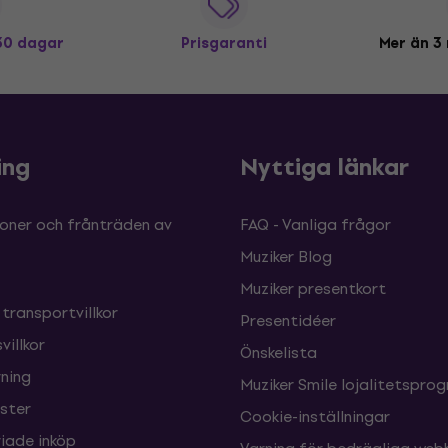
 30 dagar
Prisgaranti
Mer än 3 
ing
Nyttiga länkar
oner och frånträden av
FAQ - Vanliga frågor
Muziker Blog
Muziker presentkort
 transportvillkor
Presentidéer
villkor
Önskelista
ning
Muziker Smile lojalitetspro
nster
Cookie-inställningar
ade inköp