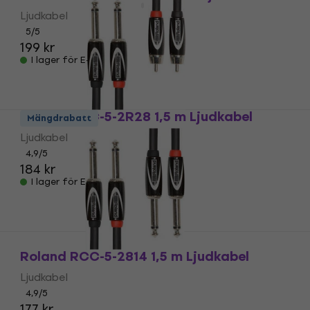
Ljudkabel
5
/5
199 kr
I lager för E-shop
Roland RCC-5-2R28 1,5 m Ljudkabel
Mängdrabatt
Ljudkabel
4,9
/5
184 kr
I lager för E-shop
Roland RCC-5-2814 1,5 m Ljudkabel
Ljudkabel
4,9
/5
177 kr