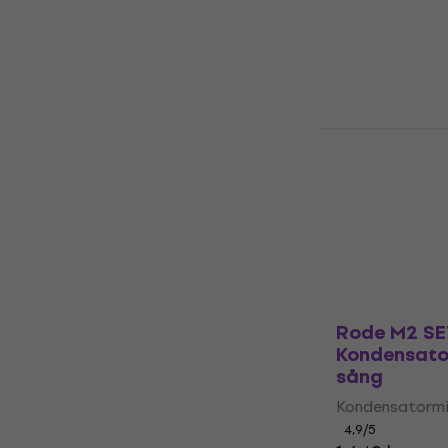
Kondensatormi
4,9
/5
4 499 kr
I lager för E-
Rode NT1 5t
SET Konden
för studio
Kondensatormi
4,7
/5
3 109 kr
I lager för E-
Rode M2 SE
Kondensato
sång
Kondensatormi
4,9
/5