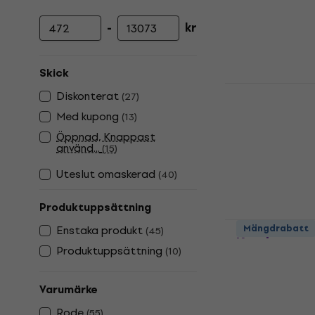
-
kr
Lägsta pris
Högsta pris
Skick
Rode NT2-A
Diskonterat
(
27
)
Kondensato
Med kupong
(
13
)
studio
Öppnad, Knappast
Kondensatormi
använd...
(
15
)
4,9
/5
3 809 kr
Uteslut omaskerad
(
40
)
I lager för E-
Produktuppsättning
Rode NT1 5t
Mängdrabatt
Enstaka produkt
(
45
)
Kondensato
Produktuppsättning
(
10
)
studio
Kondensatormi
Varumärke
4,7
/5
2 269 kr
Rode
(
55
)