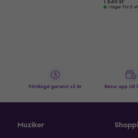
1 649 kr
I lager för E-
Förlängd garanti +3 år
Retur upp till
Muziker
Shopp