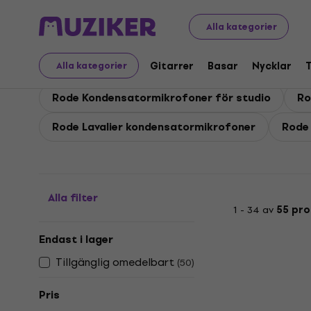
Rode
Mikrofoner
Rode Kondensatormikrofoner
Alla kategorier
Rode Kondensatormikr
Gitarrer
Basar
Nycklar
Alla kategorier
Rode Kondensatormikrofoner för studio
Ro
Rode Lavalier kondensatormikrofoner
Rode
Alla filter
1 - 34 av
55 pro
Endast i lager
Tillgänglig omedelbart
(
50
)
Pris