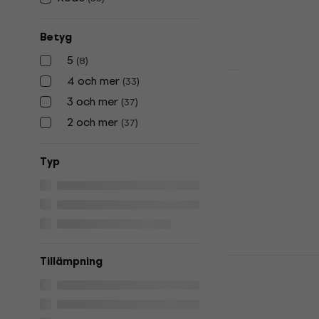
I lager för E-
Betyg
5
(
8
)
4 och mer
(
33
)
Rode Lavalie
3 och mer
(
37
)
kondensato
2 och mer
(
37
)
Lavalier konde
5
/5
Typ
967,34 kr
I lager för E-
Rode Laval
Tillämpning
Lavalier
kondensato
Lavalier konde