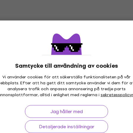
krofoner för studio
Kondensatormikrofoner för st
4,7
/5
d kod
MUZMUZ-15
1 658,66 kr
med kod
MUZMUZ-25
2 249 kr
shop
I lager för E-shop
ignature Red
Rode NT3
rmikrofoner för
Kondensatormikrofoner
Samtycke till användning av cookies
instrument
Vi använder cookies för att säkerställa funktionaliteten på vår
krofoner för studio
Kondensatormikrofoner för in
ebbplats. Efter att ha gett ditt samtycke använder vi dem för a
4,6
/5
analysera trafik och anpassa annonsering på tredje parts
2 589 kr
nnonsplattformar, alltid i enlighet med reglerna i
sekretesspolicy
shop
I lager för E-shop
Jag håller med
Rode Lavalier Lavalier
rmikrofoner för
kondensatormikrofoner
Detaljerade inställningar
Lavalier kondensatormikrofone