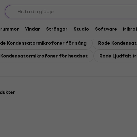
ofoner
Trummor
Vindar
Strängar
Studio
Software
Mikro
de Kondensatormikrofoner för sång
Rode Kondensat
 Kondensatormikrofoner för headset
Rode Ljudfält M
dukter