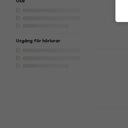
USB
Kondensatormi
3,8
/5
3 412,71 kr
med
3 974,60 kr
I lager för E-
Utgång för hörlurar
Rode HS2-B
Kondensato
headset
Kondensatormi
2 953,69 kr
I lager för E-
Rode NT2-A
Kondensato
studio