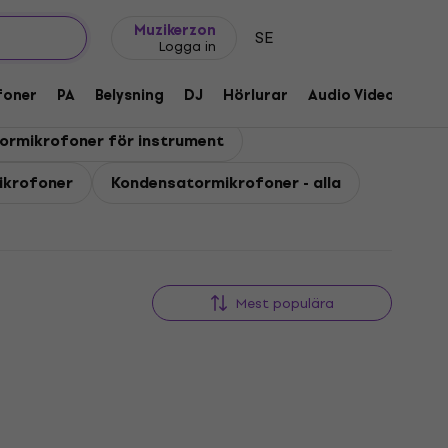
Presentidéer
FAQ
Muziker Blog
Muzikerzon
SE
Logga in
foner
PA
Belysning
DJ
Hörlurar
Audio Video
Till
ormikrofoner för instrument
ikrofoner
Kondensatormikrofoner - alla
Mest populära
Mängdrabatt