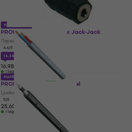
HAPPY HOUR
PROEL AT165 Перехідник Jack-Jack
Перехідник Jack-Jack
4,4
/5
14,34 kr
med kod
MUZMUZ-15
16,98 kr
I lager för E-shop
HAPPY HOUR
PROEL HPC 610 BK Ljudkabel
Ljudkabel
5
/5
25,60 kr
26,10 kr
I lager för E-shop