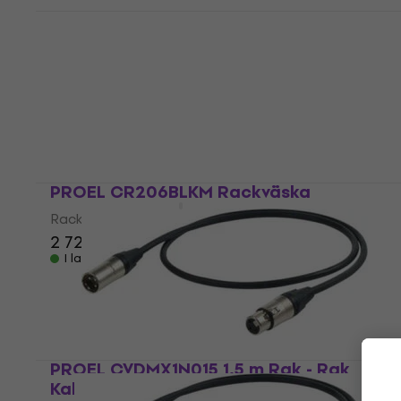
PROEL ESO210LU6WH 6 m Mikrofonkabel
Mikrofonkabel
5
/5
329,23 kr
med kod
MUZMUZ-20
420,22 kr
I lager för E-shop
PROEL CR206BLKM Rackväska
Rackväska
2 729 kr
I lager för E-shop
PROEL CVDMX1N015 1,5 m Rak - Rak
Kablar för DMX-lampor