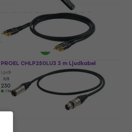
PROEL HPC 130 Instrumentkabel
Instrumentkabel
4,7
/5
37,20 kr
37,90 kr
I lager för E-shop
PROEL CHLP250LU3 3 m Ljudkabel
Ljudkabel
5
/5
230 kr
233 kr
I lager för E-shop
PROEL CVDMX1N10 10 m Rak - Rak Kablar
för DMX-lampor