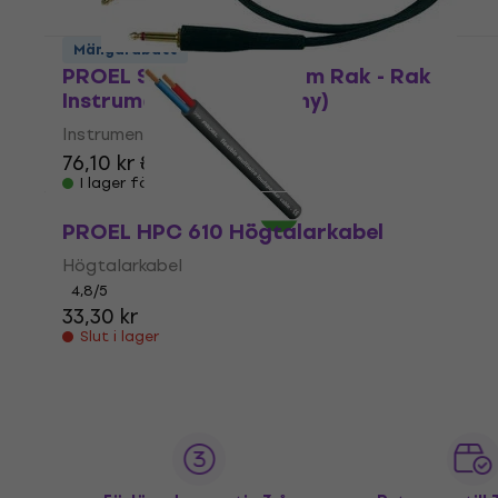
Mängdrabatt
PROEL STAGE100LU6 6 m Rak - Rak
Instrumentkabel (Som ny)
Instrumentkabel
76,10 kr
82,40 kr
I lager för E-shop
PROEL HPC 610 Högtalarkabel
Högtalarkabel
4,8
/5
33,30 kr
Slut i lager