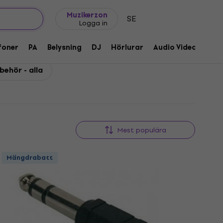
Presentidéer
FAQ
Muziker Blog
Muzikerzon
SE
Logga in
foner
PA
Belysning
DJ
Hörlurar
Audio Video
Till
lbehör - alla
Mest populära
Mängdrabatt