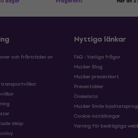
 30 dagar
Prisgaranti
Mer än 3 
ing
Nyttiga länkar
oner och frånträden av
FAQ - Vanliga frågor
Muziker Blog
Muziker presentkort
 transportvillkor
Presentidéer
villkor
Önskelista
ning
Muziker Smile lojalitetspro
nster
Cookie-inställningar
ade inköp
Varning för bedrägliga web
policy