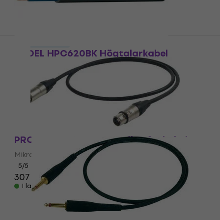
Mängdrabatt
PROEL HPC620BK Högtalarkabel
Högtalarkabel
50,70 kr
I lager för E-shop
PROEL ESO210LU5 5 m Mikrofonkabel
Mikrofonkabel
5
/5
307 kr
I lager för E-shop