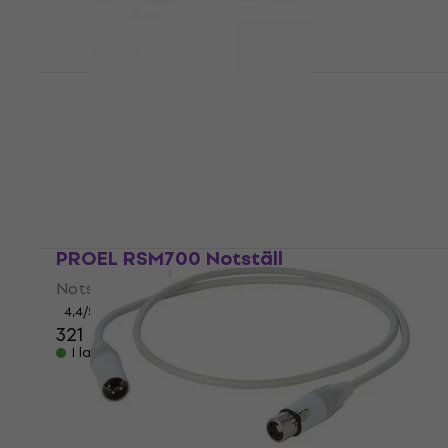
PROEL HPC 250 Mikrofonkabel
Mikrofonkabel
4,8
/5
19,10 kr
I lager för E-shop
PROEL RSM700 Notställ
Notställ
4,4
/5
321 kr
328 kr
I lager för E-shop