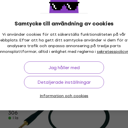
Instrumentkabel
Instrumentkabel
4,9
/5
Samtycke till användning av cookies
138 kr
141 kr
I lager för E-shop
Vi använder cookies för att säkerställa funktionaliteten på vår
PROEL BAG DIGIPAD8 Skyddshölje
Som ny
ebbplats. Efter att ha gett ditt samtycke använder vi dem för a
analysera trafik och anpassa annonsering på tredje parts
Skyddshölje
nnonsplattformar, alltid i enlighet med reglerna i
sekretesspolicy
413 kr
I lager för E-shop
Jag håller med
Detaljerade inställningar
Som ny
PROEL RSM700 Notställ (Som ny)
Information och cookies
Notställ
306 kr
320 kr
I lager för E-shop