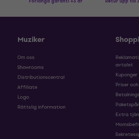
Förlängd garanti +3 år
Retur upp till
Muziker
Shopp
Om oss
Reklamati
avtalet
Showrooms
Kuponger
Distributionscentral
Priser och
Affiliate
Betalnings
Logo
Paketspår
Rättslig information
Extra tjä
Momsbefri
Sekretess