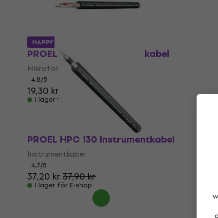
HAPPY HOUR
PROEL HPC 250 Mikrofonkabel
Mikrofonkabel
4,8
/5
19,30 kr
I lager för E-shop
PROEL HPC 130 Instrumentkabel
Instrumentkabel
4,7
/5
37,20 kr
37,90 kr
I lager för E-shop
w
a