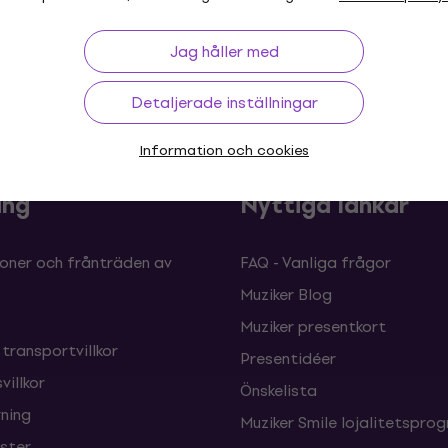
Jag håller med
 30 dagar
Prisgaranti
Mer än 3 
Detaljerade inställningar
Information och cookies
ing
Nyttiga länkar
oner och frånträden av
FAQ - Vanliga frågor
Muziker Blog
Muziker presentkort
 transportvillkor
Presentidéer
villkor
Önskelista
ning
Muziker Smile lojalitetspro
nster