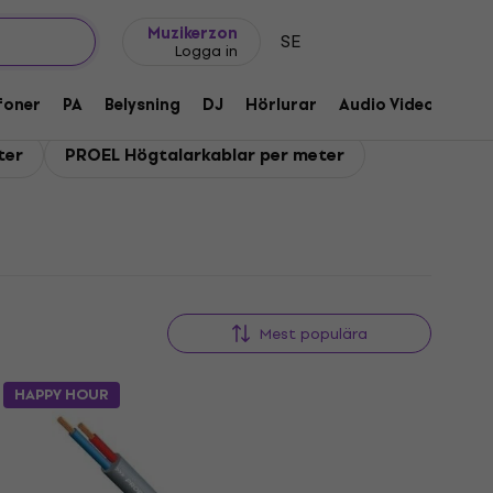
Presentidéer
FAQ
Muziker Blog
Muzikerzon
SE
Logga in
foner
PA
Belysning
DJ
Hörlurar
Audio Video
Till
ter
PROEL Högtalarkablar per meter
Mest populära
HAPPY HOUR