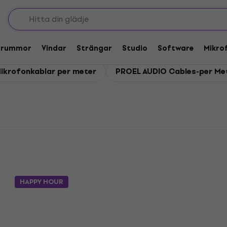
EL Kablar per meter
r
Trummor
Vindar
Strängar
Studio
Software
Mikro
ikrofonkablar per meter
PROEL AUDIO Cables-per Me
HAPPY HOUR