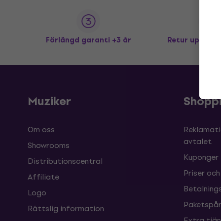
Förlängd garanti +3 år
Retur upp till
Muziker
Shopp
Om oss
Reklamati
avtalet
Showrooms
Kuponger
Distributionscentral
Priser och
Affiliate
Betalnings
Logo
Paketspår
Rättslig information
Extra tjä