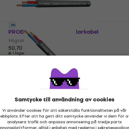
Mängdrabatt
PROEL HPC620BK Högtalarkabel
Högtalarkabel
50,70 kr
I lager för E-shop
PROEL HPC 610 Högtalarkabel
Högtalarkabel
4,8
/5
Samtycke till användning av cookies
33,30 kr
Slut i lager
Vi använder cookies för att säkerställa funktionaliteten på vår
ebbplats. Efter att ha gett ditt samtycke använder vi dem för a
analysera trafik och anpassa annonsering på tredje parts
nnonsplattformar, alltid i enlighet med reglerna i
sekretesspolicy