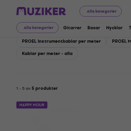
PROEL
Tillbehör
Kablar, kontakter och adaptrar
PRO
Alla kategorier
PROEL Kablar per mete
Gitarrer
Basar
Nycklar
Alla kategorier
PROEL Instrumentkablar per meter
PROEL M
Kablar per meter - alla
1 - 5 av
5 produkter
HAPPY HOUR