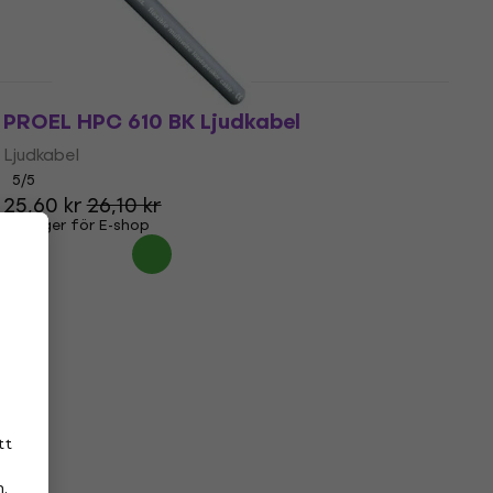
PROEL HPC 610 BK Ljudkabel
Ljudkabel
5
/5
25,60 kr
26,10 kr
I lager för E-shop
tt
n
.