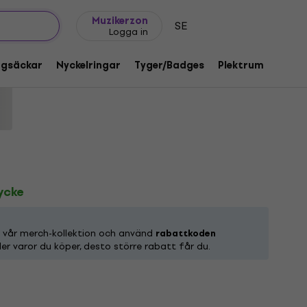
Presentidéer
FAQ
Muziker Blog
Muzikerzon
SE
Logga in
tencil Black M Skjorta
ggsäckar
Nyckelringar
Tyger/Badges
Plektrum
Gåvo
d:
1219117
tycke
n vår merch-kollektion och använd
rabattkoden
ler varor du köper, desto större rabatt får du.