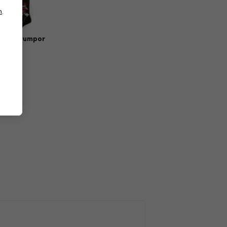
n
.
sik strumpor