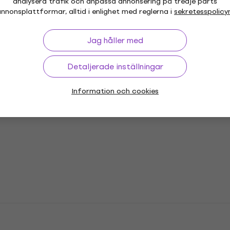
analysera trafik och anpassa annonsering på tredje parts
nnonsplattformar, alltid i enlighet med reglerna i
sekretesspolicy
or
Vinyl LP-skivor
Jag håller med
Musikkepsar
Mu
Detaljerade inställningar
Information och cookies