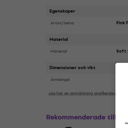
Egenskaper
Artist/tema
Pink 
Material
Material
Soft 
Dimensioner och vikt
Kort
Ärmlängd
Jag har en anmärkning angående param
Rekommenderade tillbe
w