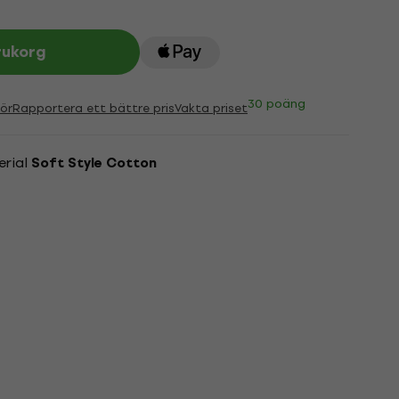
rukorg
30 poäng
ör
Rapportera ett bättre pris
Vakta priset
erial
Soft Style Cotton