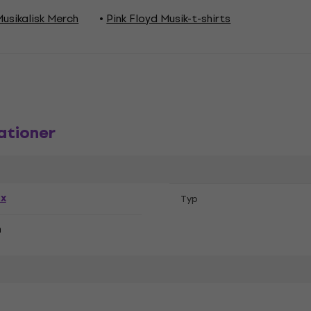
Musikalisk Merch
Pink Floyd Musik-t-shirts
ationer
ex
Typ
n