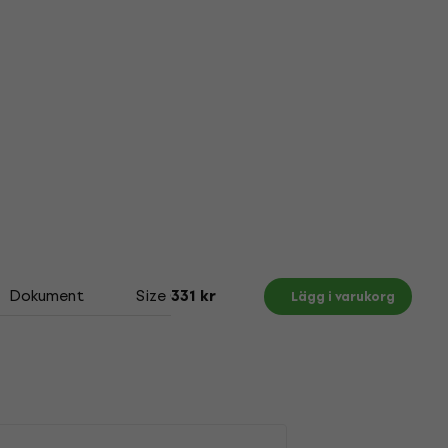
Dokument
Size Chart
331 kr
Lägg i varukorg