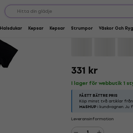
Pink Floyd Pompeii S
Halsdukar
Kepsar
Kepsar
Strumpor
Väskor Och Ry
Varumärke:
Pink Floyd
Produktko
331 kr
I lager för webbutik 1 s
FÅ ETT BÄTTRE PRIS
Köp minst två artiklar frå
MASHUP
i kundvagnen. Ju f
Leveransinformation