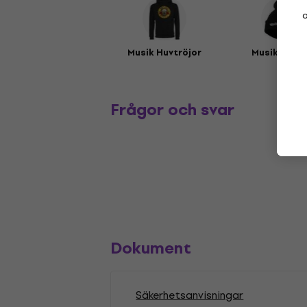
a
Musik Huvtröjor
Musikmöss
Frågor och svar
Dokument
Säkerhetsanvisningar