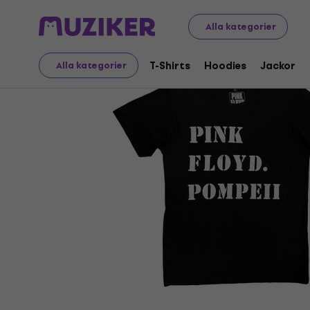
Merch
Musikalisk Merch
T-Shirts
Alla kategorier
T-Shirts
Hoodies
Jackor
Alla kategorier