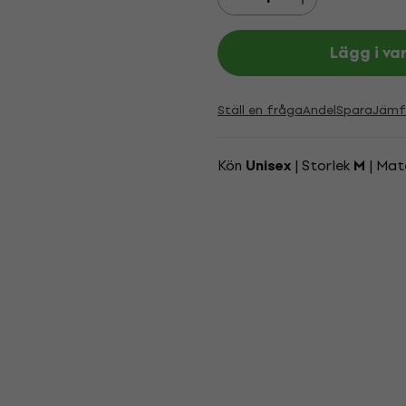
Lägg i va
Ställ en fråga
Andel
Spara
Jämf
Kön
| Storlek
| Mat
Unisex
M