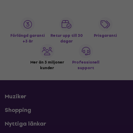
Förlängd garanti
Retur upp till 30
Prisgaranti
+3 år
dagar
Mer än 3 miljoner
Professionell
kunder
support
Muziker
Shopping
Nyttiga länkar