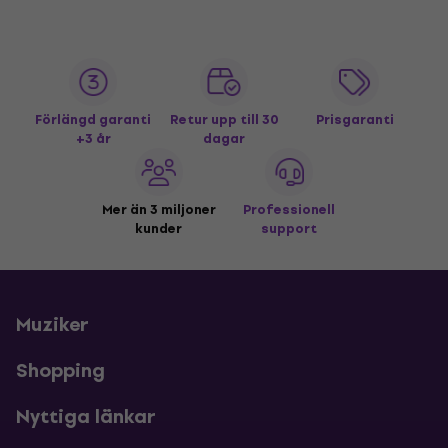
Förlängd garanti
Retur upp till 30
Prisgaranti
+3 år
dagar
Mer än 3 miljoner
Professionell
kunder
support
Muziker
Shopping
Nyttiga länkar