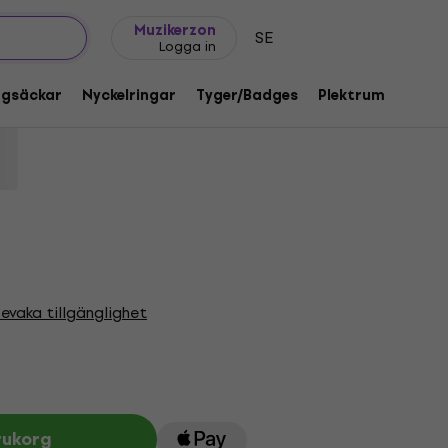
Presentidéer
FAQ
Muziker Blog
Muzikerzon
SE
Logga in
ack M Skjorta
ggsäckar
Nyckelringar
Tyger/Badges
Plektrum
Gåvo
:
1219067
evaka tillgänglighet
rukorg