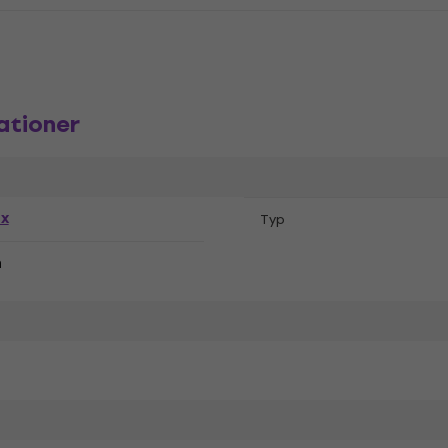
ationer
ex
Typ
n