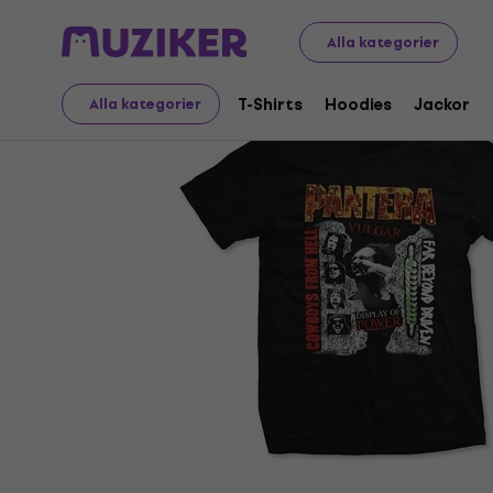
Merch
Musikalisk Merch
T-Shirts
Alla kategorier
T-Shirts
Hoodies
Jackor
Alla kategorier