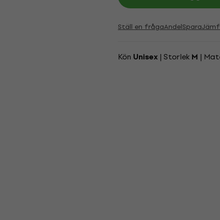
Ställ en fråga
Andel
Spara
Jämf
Kön
| Storlek
| Mat
Unisex
M