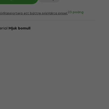
23 poäng
ör
Rapportera ett bättre pris
Vakta priset
erial
Mjuk bomull