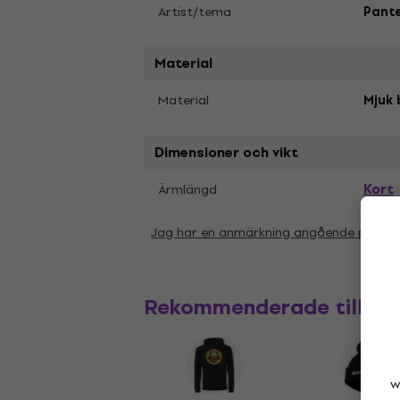
Artist/tema
Pant
Material
Material
Mjuk 
Dimensioner och vikt
Kort
Ärmlängd
Jag har en anmärkning angående param
Rekommenderade tillbe
w