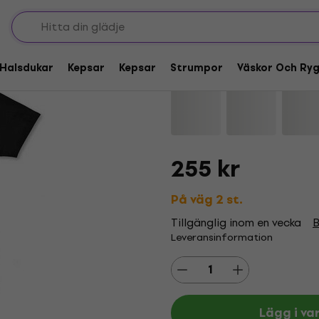
Pantera 3 Albums Bl
Halsdukar
Kepsar
Kepsar
Strumpor
Väskor Och Ry
Varumärke:
Pantera
Produktkod
255 kr
På väg 2 st.
Tillgänglig inom en vecka
B
Leveransinformation
Lägg i va