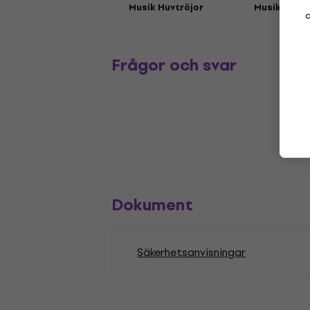
Musik Huvtröjor
Musikmöss
a
Frågor och svar
Dokument
Säkerhetsanvisningar