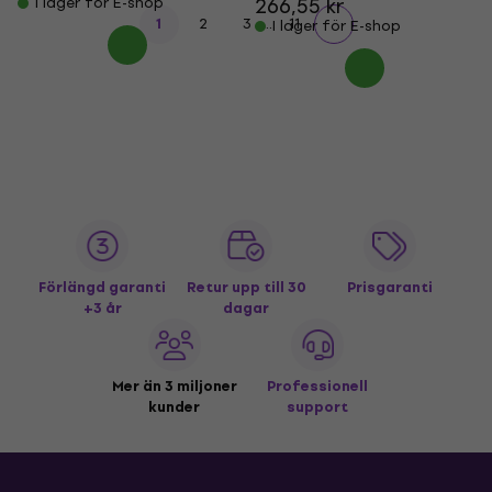
266,55 kr
I lager för E-shop
...
1
2
3
11
I lager för E-shop
Förlängd garanti
Retur upp till 30
Prisgaranti
+3 år
dagar
Mer än 3 miljoner
Professionell
kunder
support