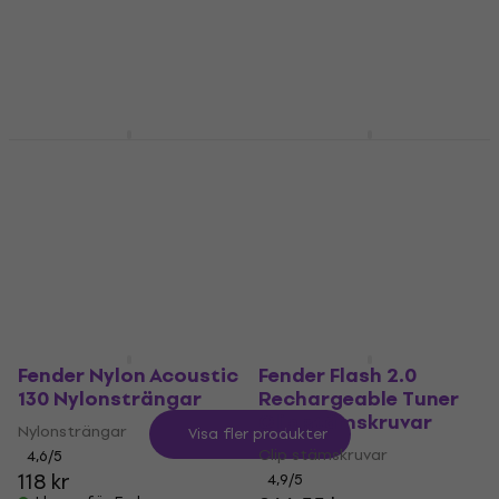
Teleskopiska högtalarstativ
4,7
/5
305,87 kr
4,6
/5
741 kr
I lager för E-shop
I lager för E-shop
Fender Super 250's
Fender FE610 Gigbag
Extra Super Light E-
för elgitarr Black
gitarrsträngar
Gigbag för elgitarr
E-gitarrsträngar
4,9
/5
492 kr
4,7
/5
89,50 kr
91,10 kr
I lager för E-shop
I lager för E-shop
Fender Nylon Acoustic
Fender Flash 2.0
130 Nylonsträngar
Rechargeable Tuner
Clip stämskruvar
Nylonsträngar
Visa fler produkter
Clip stämskruvar
4,6
/5
118 kr
4,9
/5