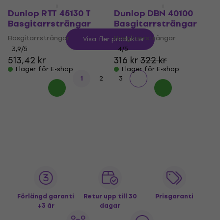
Dunlop RTT 45130 T
Dunlop DBN 40100
Basgitarrsträngar
Basgitarrsträngar
Basgitarrsträngar
Basgitarrsträngar
Visa fler produkter
3,9
/5
4
/5
513,42 kr
316 kr
322 kr
I lager för E-shop
I lager för E-shop
1
2
3
Förlängd garanti
Retur upp till 30
Prisgaranti
+3 år
dagar