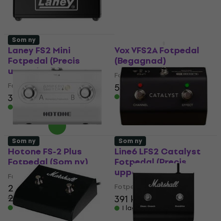
I lager för E-shop
Som ny
Precis uppackade
Laney FS2 Mini
Vox VFS2A Fotpedal
Fotpedal (Precis
(Begagnad)
uppackade)
Fotpedal
Fotpedal
521 kr
540,94 kr
346 kr
I lager för E-shop
I lager för E-shop
Som ny
Som ny
Hotone FS-2 Plus
Line6 LFS2 Catalyst
Fotpedal (Som ny)
Fotpedal (Precis
uppackade)
Fotpedal
223 kr
Fotpedal
286,11 kr
391 kr
419 kr
- 22 %
I lager för E-shop
I lager för E-shop