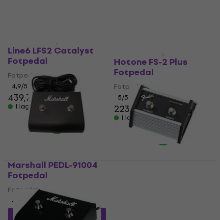
Line6 LFS2 Catalyst
Deal
Fotpedal
Hotone FS-2 Plus
Fotpedal
Fotpedal
4,9
/5
Fotpedal
439,70 kr
5
/5
I lager för E-shop
223 kr
I lager för E-shop
Marshall PEDL-91004
Fotpedal
Fender FM65DSP
Fotpedal
Fotpedal
4,4
/5
Fotpedal
4,7
/5
660,59 kr
med kod