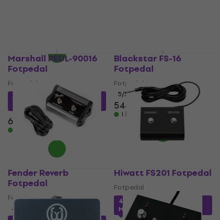
550 kr
701,26 kr
med kod
I lager för E-shop
MUZMUZ-15
859 kr
I lager för E-shop
Marshall PEDL-90016
Blackstar FS-16
Fotpedal
Fotpedal
Fotpedal
Fotpedal
5
/5
546,20 kr
med kod
546 kr
MUZMUZ-15
I lager för E-shop
646 kr
I lager för E-shop
Fender Reverb
Hiwatt FS201 Fotpedal
Fotpedal
Fotpedal
Fotpedal
467,37 kr
med kod
4,5
/5
MUZMUZ-5