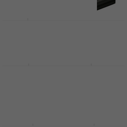
Boss FS6 Fotpedal
Soundking AL 202 B
Fotpedal
Fotpedal
4,5
/5
884,84 kr
Fotpedal
I lager för E-shop
3,7
/5
132 kr
I lager för E-shop
Boss FS-7 Fotpedal
Nux NMP-2 Fotpedal
Fotpedal
Fotpedal
4,8
/5
5
/5
863 kr
394,04 kr
I lager för E-shop
I lager för E-shop