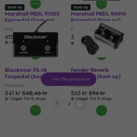
Som ny
Som ny
Marshall PEDL 91003
Marshall PEDL 90010
Fotpedal (Som ny)
Fotpedal (Som ny)
Fotpedal
Fotpedal
615 kr
362 kr
449 kr
- 19 %
I lager för E-shop
I lager för E-shop
Blackstar FS-16
Fender Reverb
Fotpedal (Som ny)
Fotpedal (Som ny)
Visa fler produkter
Fotpedal
Fotpedal
541 kr
548,46 kr
563 kr
594 kr
I lager för E-shop
I lager för E-shop
1
2