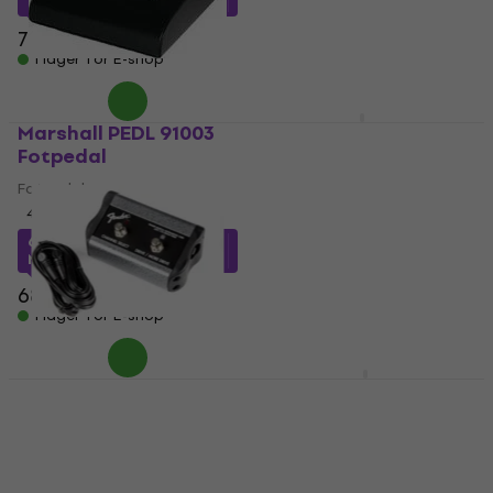
MUZMUZ-5
448 kr
512 kr
- 13 %
I lager för E-shop
709 kr
I lager för E-shop
Marshall PEDL 91003
Ampeg AFS2 Fotpedal
Fotpedal
Fotpedal
Fotpedal
5
/5
546,20 kr
4,7
/5
I lager för E-shop
644,52 kr
med kod
MUZMUZ-5
689 kr
I lager för E-shop
Fender Boost
Marshall PEDL 90010
Fotpedal
Fotpedal
Fotpedal
Fotpedal
5
/5
5
/5