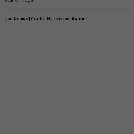
Ställ en fråga
Kön
Unisex
| Storlek
M
| Material
Bomull