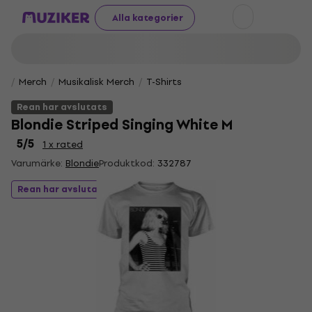
Alla kategorier
Merch
Musikalisk Merch
T-Shirts
Rean har avslutats
Blondie Striped Singing White M
5
/5
1 x rated
Varumärke:
Blondie
Produktkod:
332787
Rean har avslutats