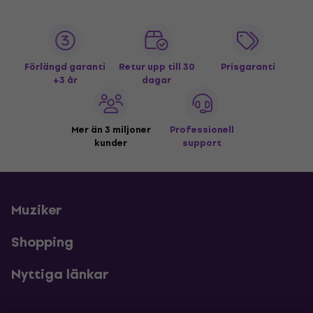
Förlängd garanti
Retur upp till 30
Prisgaranti
+3 år
dagar
Mer än 3 miljoner
Professionell
kunder
support
Muziker
Shopping
Nyttiga länkar