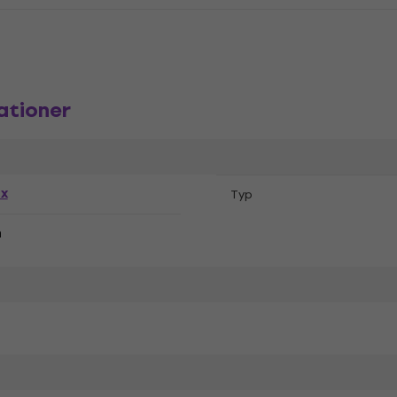
ationer
ex
Typ
n