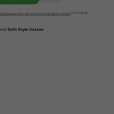
23 poäng
ör
Rapportera ett bättre pris
Vakta priset
rial
Soft Style Cotton