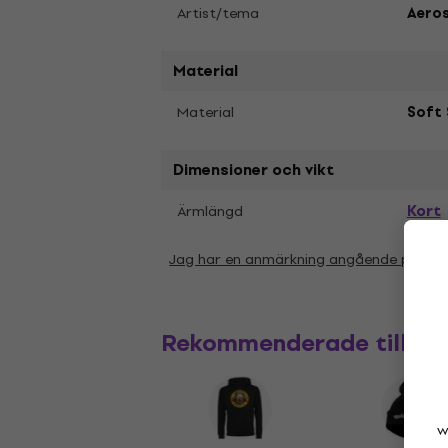
Artist/tema
Aero
Material
Material
Soft 
Dimensioner och vikt
Kort
Ärmlängd
Jag har en anmärkning angående param
Rekommenderade tillbe
w