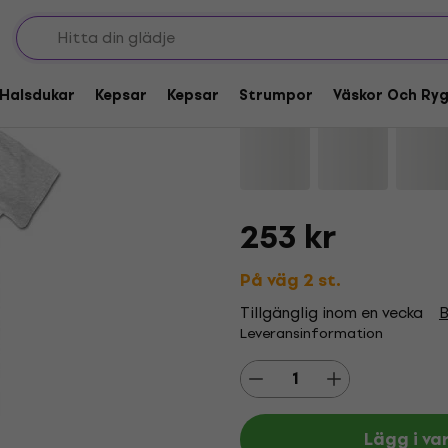
Aerosmith Aero Forc
Halsdukar
Kepsar
Kepsar
Strumpor
Väskor Och Ry
Varumärke:
Aerosmith
Produktk
253 kr
På väg 2 st.
Tillgänglig inom en vecka
B
Leveransinformation
Lägg i va