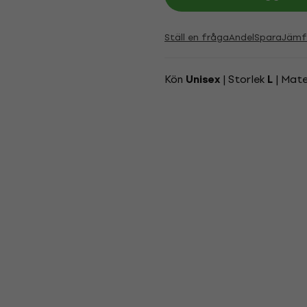
Ställ en fråga
Andel
Spara
Jämf
Kön
| Storlek
| Mate
Unisex
L