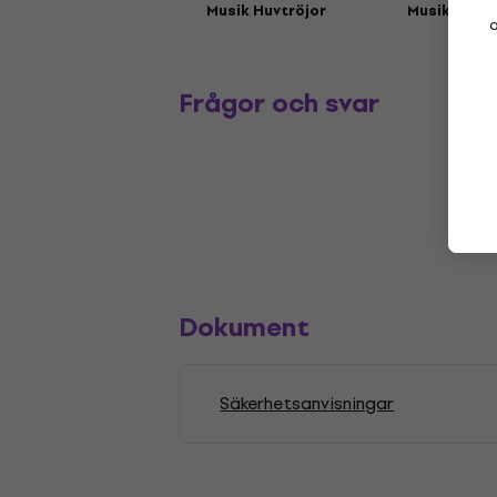
Musik Huvtröjor
Musikmöss
a
Frågor och svar
Dokument
Säkerhetsanvisningar