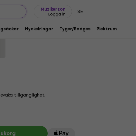
Presentidéer
FAQ
Muziker Blog
Muzikerzon
SE
Logga in
e White L Skjorta
ggsäckar
Nyckelringar
Tyger/Badges
Plektrum
Gåvo
od:
1218327
evaka tillgänglighet
rukorg