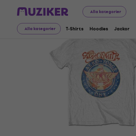
Merch
Musikalisk Merch
T-Shirts
Alla kategorier
T-Shirts
Hoodies
Jackor
Alla kategorier