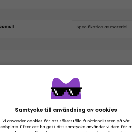
bomull
Specifikation av material
etrarna
hör
Samtycke till användning av cookies
Vi använder cookies för att säkerställa funktionaliteten på vår
ebbplats. Efter att ha gett ditt samtycke använder vi dem för a
or
Vinyl LP-skivor
Musikkepsar
Mu