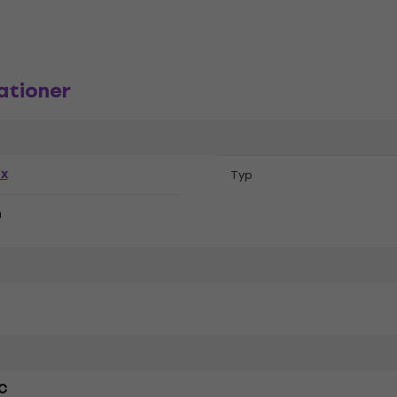
ationer
ex
Typ
n
C