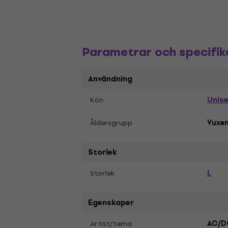
Parametrar och specifik
Användning
Unis
Kön
Åldersgrupp
Vuxe
Storlek
L
Storlek
Egenskaper
Artist/tema
AC/D