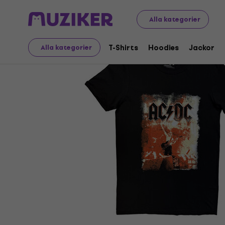
Merch
Musikalisk Merch
T-Shirts
Alla kategorier
T-Shirts
Hoodies
Jackor
Alla kategorier