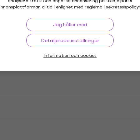
analysera trafik och anpassa annonsering på tredje parts
nnonsplattformar, alltid i enlighet med reglerna i
sekretesspolicy
Jag håller med
Detaljerade inställningar
Information och cookies