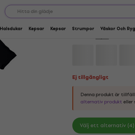
Ej tillgängligt
AC/DC Live Canons B
Halsdukar
Kepsar
Kepsar
Strumpor
Väskor Och Ry
Varumärke:
AC/DC
Produktkod:
Ej tillgängligt
Denna produkt är tillfäll
alternativ produkt
eller 
Välj ett alternativ (4)