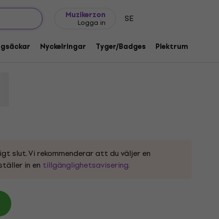
Presentidéer
FAQ
Muziker Blog
Muzikerzon
SE
Logga in
lack L Skjorta
ggsäckar
Nyckelringar
Tyger/Badges
Plektrum
Gåvo
1218143
igt slut. Vi rekommenderar att du väljer en
ställer in en
tillgänglighetsavisering.