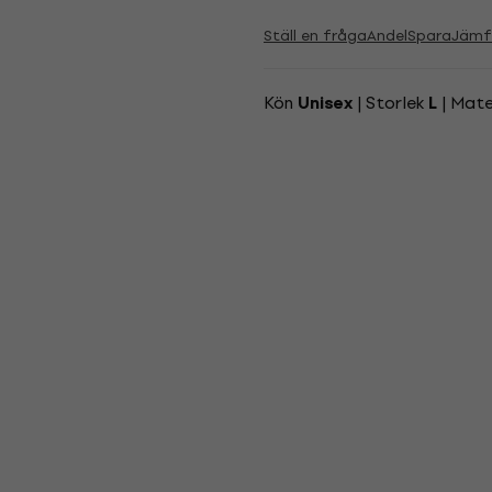
Ställ en fråga
Andel
Spara
Jämf
Kön
| Storlek
| Mate
Unisex
L