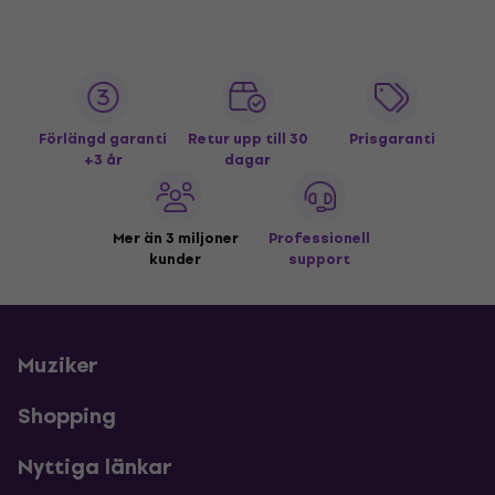
Förlängd garanti
Retur upp till 30
Prisgaranti
+3 år
dagar
Mer än 3 miljoner
Professionell
kunder
support
Muziker
Shopping
Nyttiga länkar