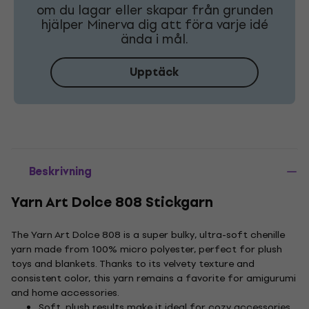
om du lagar eller skapar från grunden
hjälper Minerva dig att föra varje idé
ända i mål.
Upptäck
Beskrivning
Yarn Art Dolce 808 Stickgarn
The Yarn Art Dolce 808 is a super bulky, ultra-soft chenille
yarn made from 100% micro polyester, perfect for plush
toys and blankets. Thanks to its velvety texture and
consistent color, this yarn remains a favorite for amigurumi
and home accessories.
Soft, plush results make it ideal for cozy accessories