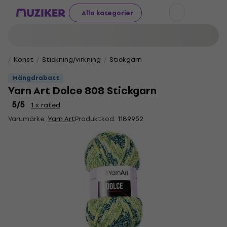
Alla kategorier
Konst
Stickning/virkning
Stickgarn
Mängdrabatt
Yarn Art Dolce 808 Stickgarn
5
/5
1 x rated
Varumärke:
Yarn Art
Produktkod:
1189952