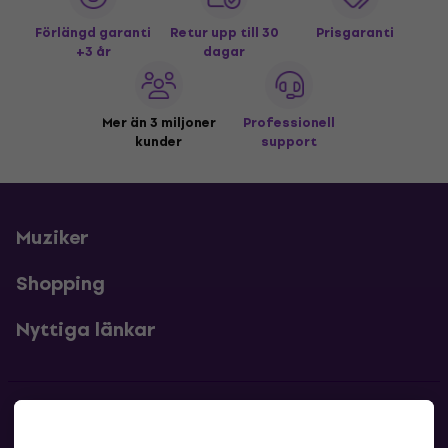
Förlängd garanti
Retur upp till 30
Prisgaranti
+3 år
dagar
Mer än 3 miljoner
Professionell
kunder
support
Muziker
Shopping
Nyttiga länkar
Kontakter