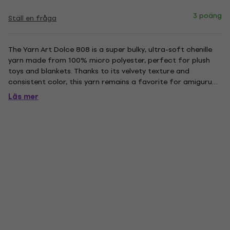
3 poäng
Ställ en fråga
The Yarn Art Dolce 808 is a super bulky, ultra-soft chenille
yarn made from 100% micro polyester, perfect for plush
toys and blankets. Thanks to its velvety texture and
consistent color, this yarn remains a favorite for amigurumi
and home accessories. Soft, plush results make it ideal for
Läs mer
cozy accessories and toys. Micro polyester ensures easy...