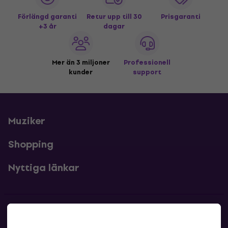
Förlängd garanti
Retur upp till 30
Prisgaranti
+3 år
dagar
Mer än 3 miljoner
Professionell
kunder
support
Muziker
Shopping
Nyttiga länkar
Kontakter