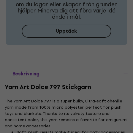
om du lagar eller skapar från grunden
hjälper Minerva dig att föra varje idé
ända i mål.
Upptäck
Beskrivning
Yarn Art Dolce 797 Stickgarn
The Yarn Art Dolce 797 is a super bulky, ultra-soft chenille
yarn made from 100% micro polyester, perfect for plush
toys and blankets. Thanks to its velvety texture and
consistent color, this yarn remains a favorite for amigurumi
and home accessories.
Soft, plush results make it ideal for cozy accessories