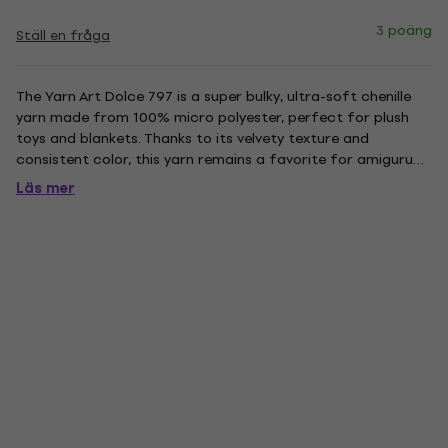
3 poäng
Ställ en fråga
The Yarn Art Dolce 797 is a super bulky, ultra-soft chenille
yarn made from 100% micro polyester, perfect for plush
toys and blankets. Thanks to its velvety texture and
consistent color, this yarn remains a favorite for amigurumi
and home accessories. Soft, plush results make it ideal for
Läs mer
cozy accessories and toys. Micro polyester ensures easy...