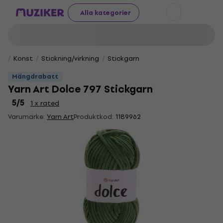
Alla kategorier
Konst
Stickning/virkning
Stickgarn
Mängdrabatt
Yarn Art Dolce 797 Stickgarn
5
/5
1 x rated
Varumärke:
Yarn Art
Produktkod:
1189962