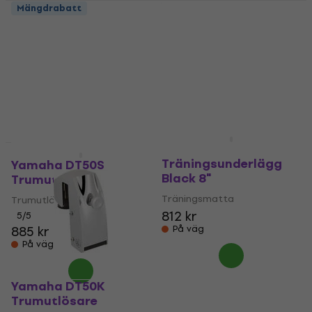
Yamaha DK25
Mängdrabatt
Stämknapp
Yamaha DT50S
Trumutlösare (Precis
Stämknapp
uppackade)
5
/5
78,30 kr
Trumutlösare
På väg
876 kr
I lager för E-shop
Yamaha TS01S
Träningsunderlägg
Yamaha DT50S
Black 8"
Trumutlösare
Träningsmatta
Trumutlösare
812 kr
5
/5
885 kr
På väg
På väg
Yamaha DT50K
Trumutlösare