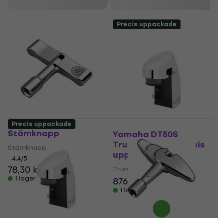
Filtrera
Precis uppackade
Yamaha DK15
Precis uppackade
Stämknapp
Yamaha DT50S
Trumutlösare (Precis
Stämknapp
uppackade)
4,4
/5
78,30 kr
Trumutlösare
I lager för E-shop
876 kr
I lager för E-shop