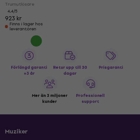
Trumutlösare
4,4
/5
923 kr
Finns i lager hos
leverantören
Förlängd garanti
Retur upp till 30
Prisgaranti
+3 år
dagar
Mer än 3 miljoner
Professionell
kunder
support
Muziker