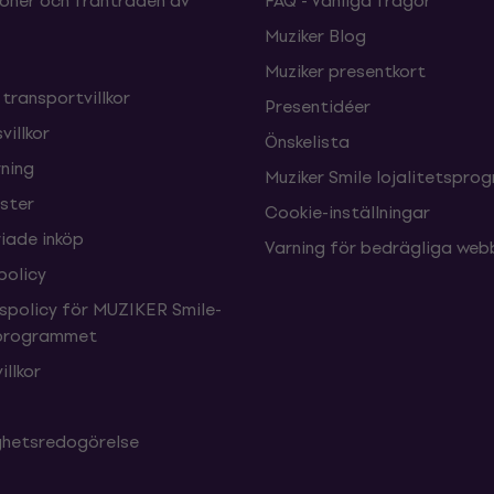
oner och frånträden av
FAQ - Vanliga frågor
Muziker Blog
Muziker presentkort
 transportvillkor
Presentidéer
villkor
Önskelista
ning
Muziker Smile lojalitetspro
nster
Cookie-inställningar
ade inköp
Varning för bedrägliga web
policy
tspolicy för MUZIKER Smile-
sprogrammet
illkor
ighetsredogörelse