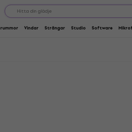
r
r
Trummor
Vindar
Strängar
Studio
Software
Mikro