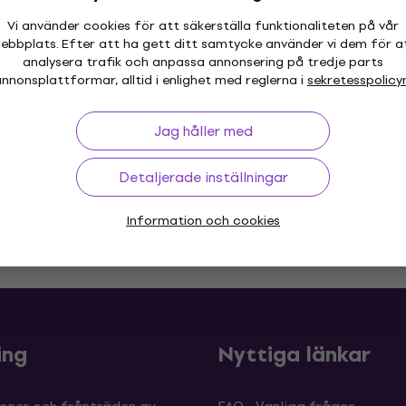
Tenorsaxofon
Vi använder cookies för att säkerställa funktionaliteten på vår
ebbplats. Efter att ha gett ditt samtycke använder vi dem för a
44 979 kr
analysera trafik och anpassa annonsering på tredje parts
Endast förbeställningar
nnonsplattformar, alltid i enlighet med reglerna i
sekretesspolicy
Jag håller med
Detaljerade inställningar
Information och cookies
 30 dagar
Prisgaranti
Mer än 3 
ing
Nyttiga länkar