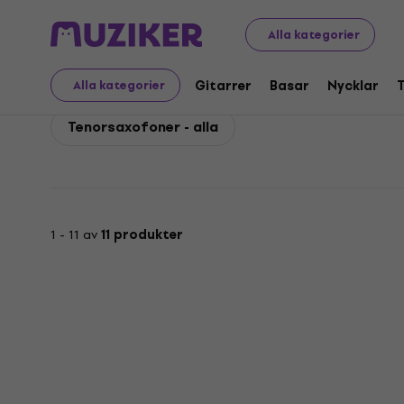
Yamaha
Vindar
Saxofoner
Yamaha Tenorsaxofone
Alla kategorier
Yamaha Tenorsaxofone
Gitarrer
Basar
Nycklar
Alla kategorier
Tenorsaxofoner - alla
1 - 11 av
11 produkter