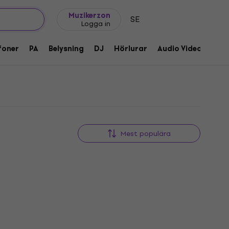
Presentidéer
FAQ
Muziker Blog
Muzikerzon
SE
Logga in
foner
PA
Belysning
DJ
Hörlurar
Audio Video
Till
Mest populära