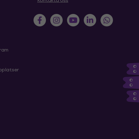
Kontakta oss
gram
bplatser