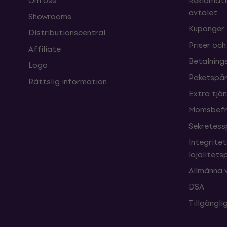
Om oss
Reklamati
avtalet
Showrooms
Kuponger
Distributionscentral
Priser och
Affiliate
Betalnings
Logo
Paketspår
Rättslig information
Extra tjä
Momsbefri
Sekretess
Integrite
lojalitet
Allmänna v
DSA
Tillgängl