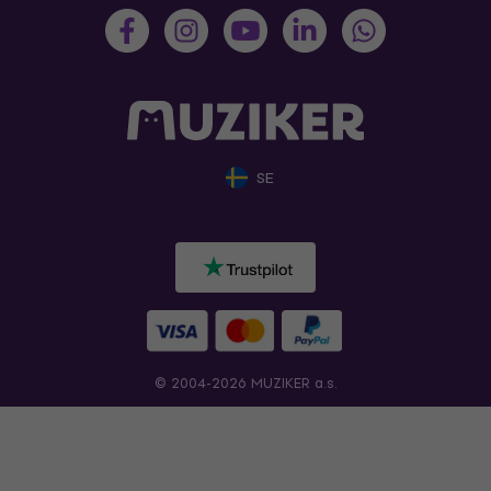
SE
© 2004-2026 MUZIKER a.s.