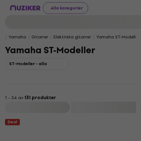
Alla kategorier
Yamaha
Gitarrer
Elektriska gitarrer
Yamaha ST-Modeller
Yamaha ST-Modeller
ST-Modeller - alla
1 - 34 av
131 produkter
Filtrera
Deal