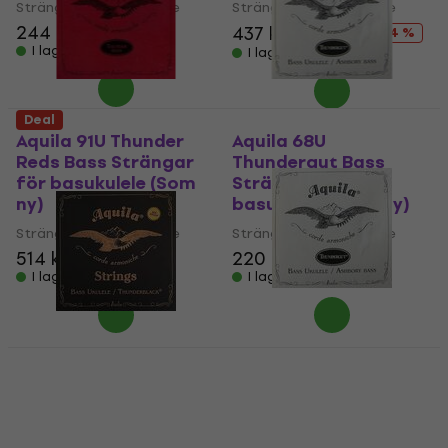
Strängar för basukulele
Strängar för basukulele
244 kr
257 kr
437 kr
509 kr
- 14 %
I lager för E-shop
I lager för E-shop
Deal
Aquila 91U Thunder
Aquila 68U
Reds Bass Strängar
Thundergut Bass
för basukulele (Som
Strängar för
ny)
basukulele (Som ny)
Strängar för basukulele
Strängar för basukulele
514 kr
537 kr
220 kr
234 kr
I lager för E-shop
I lager för E-shop
Aquila 69U
Thundergut Bass
Aquila 170U
Strängar för
Thunderblack Series
basukulele
Strängar för
basukulele