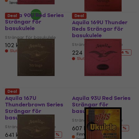
leverantören
Aquila 90U Red Series
Deal
Deal
Strängar för
Aquila 169U Thunder
basukulele
Reds Strängar för
basukulele
Strängar för basukulele
102 kr
119 kr
Strängar för basukulele
Slut i lager
224 kr
259 kr
- 14 %
Slut i lager
Deal
Aquila 167U
Aquila 93U Red Series
Thunderbrown Series
Strängar för
Strängar för
basukulele
basukulele
Strängar för basukulele
Strängar för basukulele
607 kr
719 kr
- 16 %
641 kr
769 kr
Finns i lager hos
- 17 %