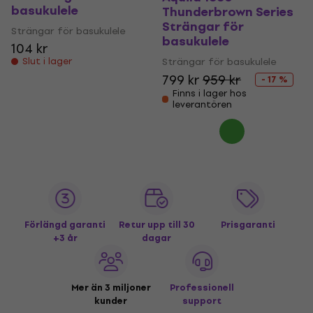
basukulele
Thunderbrown Series
Strängar för
Strängar för basukulele
basukulele
104 kr
Slut i lager
Strängar för basukulele
799 kr
959 kr
- 17 %
Finns i lager hos
leverantören
Förlängd garanti
Retur upp till 30
Prisgaranti
+3 år
dagar
Mer än 3 miljoner
Professionell
kunder
support