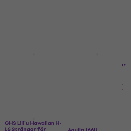
basukulele
Strängar för basukulele
Strängar för basukulele
95,10 kr
109 kr
109 kr
Slut i lager
Slut i lager
Deal
Aquila 168U Thunder
Aquila 300U Round
Reds Strängar för
Spiral Series Strängar
basukulele
för basukulele
Strängar för basukulele
Strängar för basukulele
607 kr
719 kr
439 kr
529 kr
- 16 %
- 17 %
Finns i lager hos
Slut i lager
leverantören
GHS Lili'u Hawaiian H-
L6 Strängar för
Aquila 166U