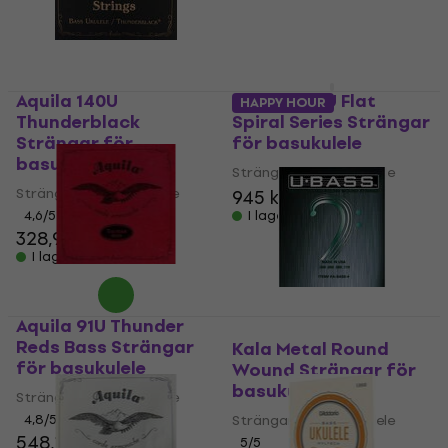
Aquila 140U
Aquila 200U Flat
HAPPY HOUR
Thunderblack
Spiral Series Strängar
Strängar för
för basukulele
basukulele
Strängar för basukulele
Strängar för basukulele
945 kr
4,6
/5
I lager för E-shop
328,91 kr
I lager för E-shop
Aquila 91U Thunder
Reds Bass Strängar
Kala Metal Round
för basukulele
Wound Strängar för
basukulele
Strängar för basukulele
4,8
/5
Strängar för basukulele
548,18 kr
5
/5