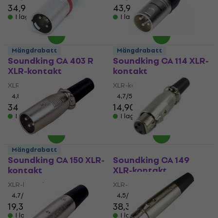
34,90 kr
43,90 kr
I lager för E-shop
I lager för E-shop
Mängdrabatt
Mängdrabatt
Soundking CA 403 R
Soundking CA 114 XLR-
XLR-kontakt
kontakt
XLR-kontakt
XLR-kontakt
4,8
/5
4,7
/5
34,90 kr
14,90 kr
15,80 kr
I lager för E-shop
I lager för E-shop
Mängdrabatt
Soundking CA 150 XLR-
Soundking CA 149
kontakt
XLR-kontakt
XLR-kontakt
XLR-kontakt
4,7
/5
4,5
/5
19,30 kr
38,30 kr
I lager för E-shop
I lager för E-shop