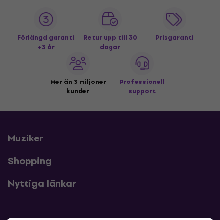
Förlängd garanti
Retur upp till 30
Prisgaranti
+3 år
dagar
Mer än 3 miljoner
Professionell
kunder
support
Muziker
Shopping
Nyttiga länkar