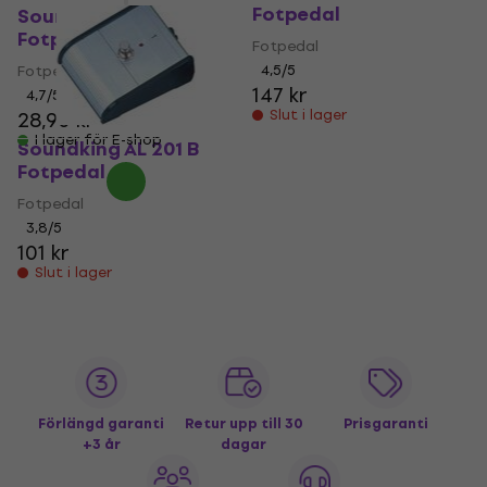
Fotpedal
Soundking AL 103
Fotpedal
Fotpedal
Fotpedal
4,5
/5
147 kr
4,7
/5
Slut i lager
28,90 kr
I lager för E-shop
Soundking AL 201 B
Fotpedal
Fotpedal
3,8
/5
101 kr
Slut i lager
Förlängd garanti
Retur upp till 30
Prisgaranti
+3 år
dagar