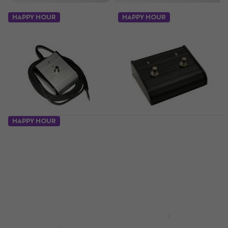
HAPPY HOUR
HAPPY HOUR
HAPPY HOUR
Soundking AL 201 W
Soundking AL 202 B
Fotpedal
Fotpedal
Fotpedal
Fotpedal
4,2
/5
3,7
/5
129 kr
132 kr
I lager för E-shop
I lager för E-shop
Soundking AL 301 B