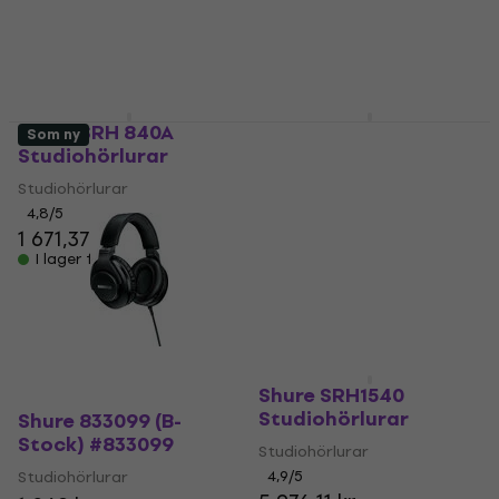
Shure SRH 840A
Shure SRH 440A
Som ny
Studiohörlurar
Studiohörlurar
Studiohörlurar
Studiohörlurar
4,8
/5
4,8
/5
1 671,37 kr
1 074,42 kr
I lager för E-shop
I lager för E-shop
Shure SRH1540
Studiohörlurar
Shure 833099 (B-
Stock) #833099
Studiohörlurar
Studiohörlurar
4,9
/5