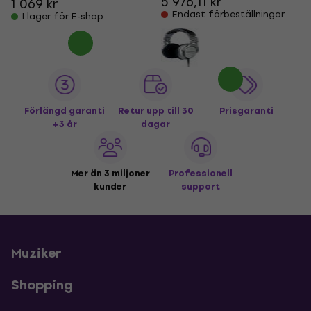
5 976,11 kr
1 069 kr
Endast förbeställningar
I lager för E-shop
Förlängd garanti
Retur upp till 30
Prisgaranti
+3 år
dagar
Mer än 3 miljoner
Professionell
kunder
support
Muziker
Shopping