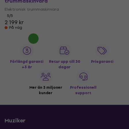
trummaskinvara
Elektronisk trummaskinvara
5
/5
2 199 kr
På väg
Förlängd garanti
Retur upp till 30
Prisgaranti
+3 år
dagar
Mer än 3 miljoner
Professionell
kunder
support
Muziker