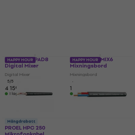
PROEL DIGIPAD8
PROEL PLAYMIX6
HAPPY HOUR
HAPPY HOUR
Digital Mixer
Mixningsbord
Digital Mixer
Mixningsbord
5
/5
4,9
/5
4 159 kr
1 449 kr
I lager för E-shop
I lager för E-shop
Mängdrabatt
PROEL HPC 250
PROEL HPC620BK
Mikrofonkabel
Högtalarkabel