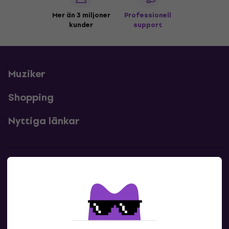
Mer än 3 miljoner
Professionell
kunder
support
Muziker
Shopping
Nyttiga länkar
Kontakter
Kontakta oss