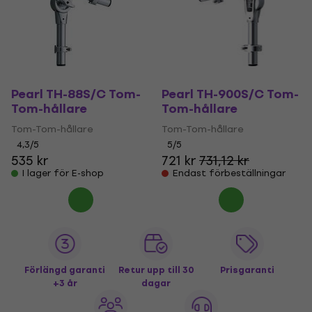
Pearl TH-88S/C Tom-
Pearl TH-900S/C Tom-
Tom-hållare
Tom-hållare
Tom-Tom-hållare
Tom-Tom-hållare
4,3
/5
5
/5
535 kr
721 kr
731,12 kr
I lager för E-shop
Endast förbeställningar
Förlängd garanti
Retur upp till 30
Prisgaranti
+3 år
dagar