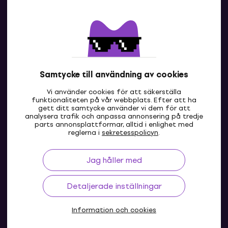
Kontakter
Kontakta oss
Samtycke till användning av cookies
Vi använder cookies för att säkerställa
funktionaliteten på vår webbplats. Efter att ha
gett ditt samtycke använder vi dem för att
analysera trafik och anpassa annonsering på tredje
parts annonsplattformar, alltid i enlighet med
SE
reglerna i
sekretesspolicyn
.
Jag håller med
Detaljerade inställningar
Information och cookies
© 2004-2026 MUZIKER a.s.