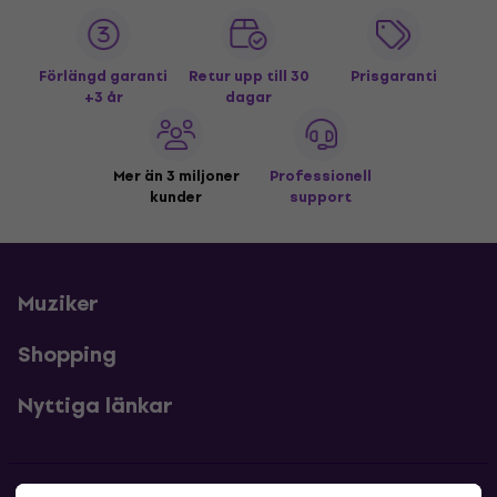
Förlängd garanti
Retur upp till 30
Prisgaranti
+3 år
dagar
Mer än 3 miljoner
Professionell
kunder
support
Muziker
Shopping
Nyttiga länkar