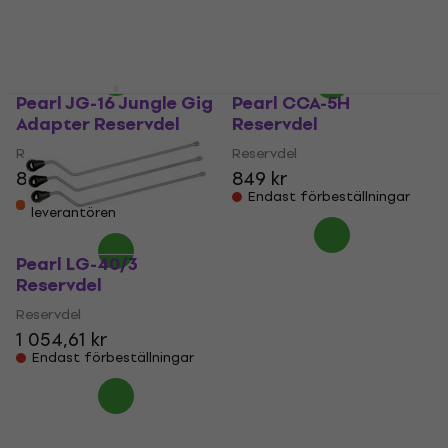
182 kr
153 kr
162 kr
I lager för E-shop
I lager för E-shop
Pearl JG-16 Jungle Gig
Pearl CCA-5H
Adapter Reservdel
Reservdel
Reservdel
Reservdel
838 kr
849 kr
Finns i lager hos
Endast förbeställningar
leverantören
Pearl LG-40/3
Reservdel
Reservdel
1 054,61 kr
Endast förbeställningar