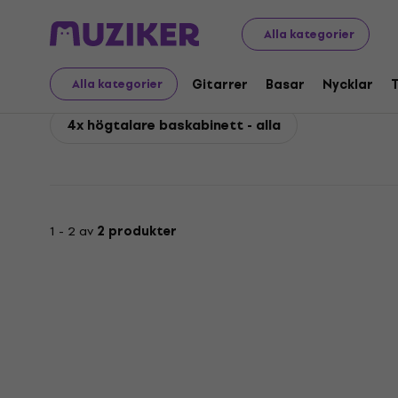
Orange
Basar
Högtalarkabinett för bas
Orange 4x
Alla kategorier
Orange 4x högtalare b
Gitarrer
Basar
Nycklar
Alla kategorier
4x högtalare baskabinett - alla
1 - 2 av
2 produkter