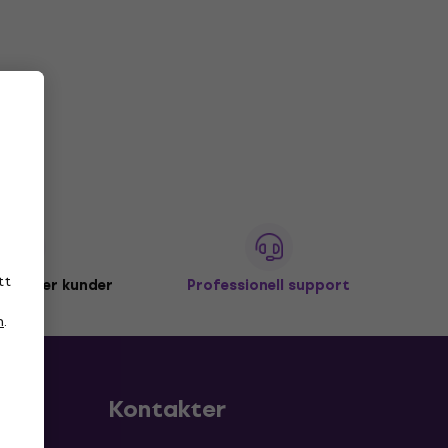
tt
miljoner kunder
Professionell support
n
.
Kontakter