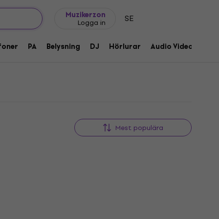
Presentidéer
FAQ
Muziker Blog
Muzikerzon
SE
Logga in
foner
PA
Belysning
DJ
Hörlurar
Audio Video
Till
Mest populära