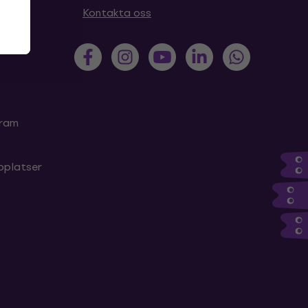
Kontakta oss
gram
bplatser