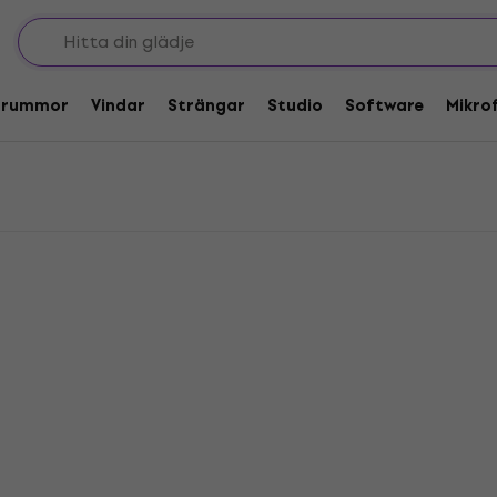
 högtalare baskabinett
askabinett
Trummor
Vindar
Strängar
Studio
Software
Mikro