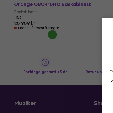
Orange OBC410HC Baskabinett
Baskabinett
5
/5
20 909 kr
Endast förbeställningar
w
Förlängd garanti +3 år
Retur upp till
a
Muziker
Shopp