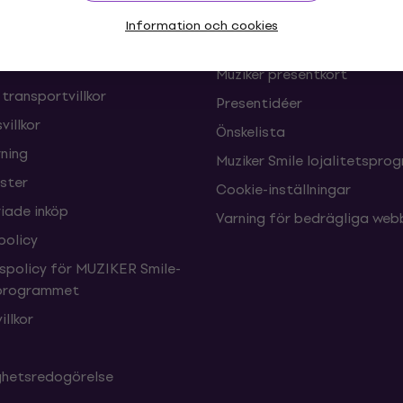
oner och frånträden av
FAQ - Vanliga frågor
Information och cookies
Muziker Blog
Muziker presentkort
 transportvillkor
Presentidéer
villkor
Önskelista
ning
Muziker Smile lojalitetspro
nster
Cookie-inställningar
ade inköp
Varning för bedrägliga web
policy
tspolicy för MUZIKER Smile-
sprogrammet
illkor
ighetsredogörelse