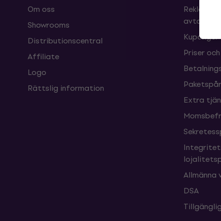
Om oss
Reklamati
avtalet
Showrooms
Kuponger
Distributionscentral
Priser och
Affiliate
Betalnings
Logo
Paketspår
Rättslig information
Extra tjä
Momsbefri
Sekretess
Integrite
lojalitet
Allmänna v
DSA
Tillgängl