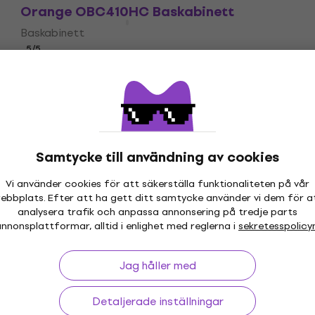
Orange OBC410HC Baskabinett
Baskabinett
5
/5
17 799 kr
Endast förbeställningar
Samtycke till användning av cookies
Vi använder cookies för att säkerställa funktionaliteten på vår
ebbplats. Efter att ha gett ditt samtycke använder vi dem för a
 30 dagar
Prisgaranti
Mer än 3 
analysera trafik och anpassa annonsering på tredje parts
nnonsplattformar, alltid i enlighet med reglerna i
sekretesspolicy
Jag håller med
ing
Nyttiga länkar
Detaljerade inställningar