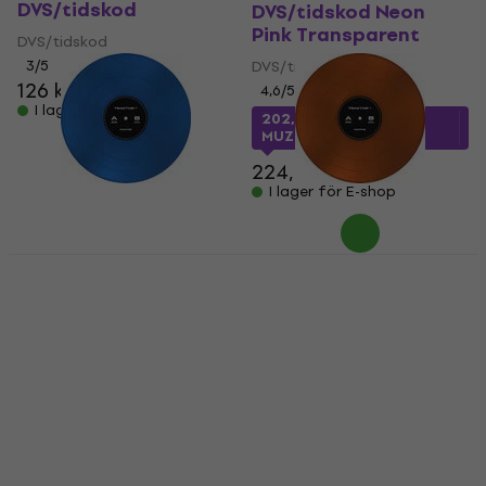
DVS/tidskod
DVS/tidskod Neon
Pink Transparent
DVS/tidskod
3
/5
DVS/tidskod
126 kr
4,6
/5
I lager för E-shop
202,82 kr
med kod
MUZMUZ-5
224,82 kr
I lager för E-shop
New
Basic SET
Native Instruments
Native Instruments
Traktor Control Vinyl
Traktor Control Vinyl
DVS/tidskod Blue
DVS/tidskod Orange
Transparent
DVS/tidskod
DVS/tidskod
4,6
/5
4,6
/5
204,34 kr
med kod
MUZMUZ-5
203,23 kr
med kod
MUZMUZ-5
224,82 kr