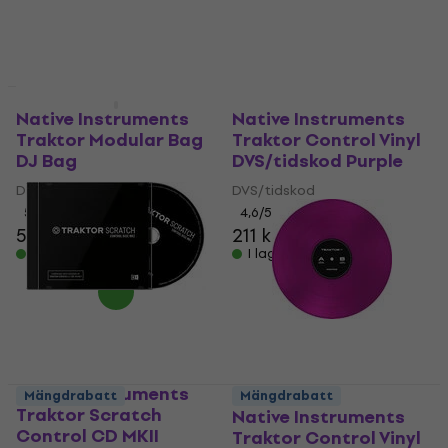
I lager för E-shop
228 kr
I lager för E-shop
Mängdrabatt
Native Instruments
Native Instruments
Traktor Modular Bag
Traktor Control Vinyl
DJ Bag
DVS/tidskod Purple
DJ Bag
DVS/tidskod
5
/5
4,6
/5
560 kr
211 kr
I lager för E-shop
I lager för E-shop
Native Instruments
Mängdrabatt
Mängdrabatt
Traktor Scratch
Native Instruments
Control CD MKII
Traktor Control Vinyl