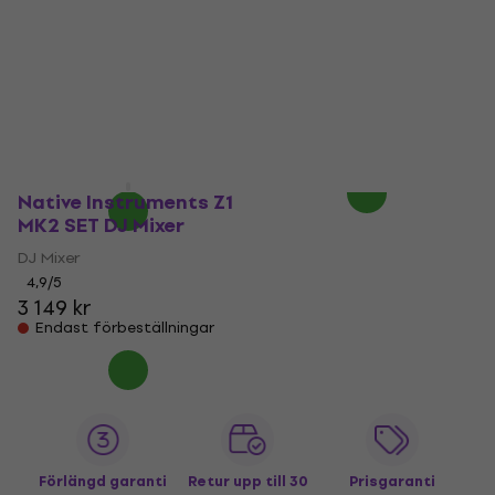
Native Instruments
Native Instruments
Traktor Kontrol X1
Traktor Kontrol X1
Mk3 DJ Controller
Mk3 SET DJ Controller
DJ Controller
DJ Controller
4,9
/5
4,9
/5
3 109 kr
3 459 kr
Finns i lager hos
Endast förbeställningar
leverantören
Native Instruments Z1
MK2 SET DJ Mixer
DJ Mixer
4,9
/5
3 149 kr
Endast förbeställningar
Förlängd garanti
Retur upp till 30
Prisgaranti