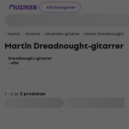
Alla kategorier
Martin
Gitarrer
Akustiska gitarrer
Martin Dreadnought-gi
Martin Dreadnought-gitarrer
Dreadnought-gitarrer
- alla
1 - 2 av
2 produkter
Filtrera
BEGRÄNSAD UPPLAGA