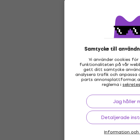
Samtycke till användn
Vi använder cookies för 
funktionaliteten på vår webb
gett ditt samtycke använd
analysera trafik och anpassa 
parts annonsplattformar, al
reglerna i
sekretes
Jag håller 
Detaljerade inst
Information och