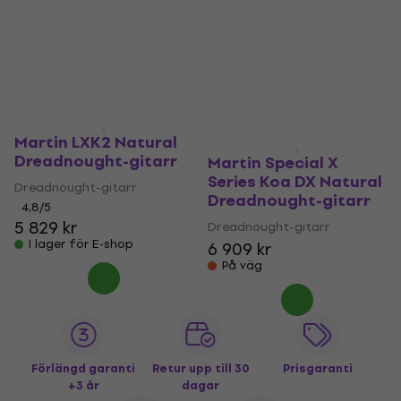
Martin LXK2 Natural
Dreadnought-gitarr
Martin Special X
Series Koa DX Natural
Dreadnought-gitarr
Dreadnought-gitarr
4,8
/5
5 829 kr
Dreadnought-gitarr
I lager för E-shop
6 909 kr
På väg
Förlängd garanti
Retur upp till 30
Prisgaranti
+3 år
dagar