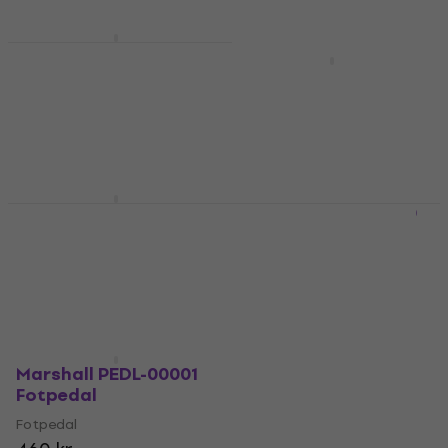
Marshall PEDL-91006
Fotpedal
Marshall PEDL 10034
1974X Fotpedal
Fotpedal
5
/5
Fotpedal
1 099 kr
5
/5
Endast förbeställningar
765 kr
834 kr
- 8 %
Endast förbeställningar
Marshall PEDL-91005
Marshall PEDL-00030
Fotpedal
Fotpedal
Fotpedal
Fotpedal
1 119 kr
1 149 kr
590 kr
Endast förbeställningar
Endast förbeställningar
Marshall PEDL-00001
Fotpedal
Fotpedal