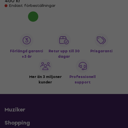
460 kr
Endast förbeställningar
Förlängd garanti
Retur upp till 30
Prisgaranti
+3 år
dagar
Mer än 3 miljoner
Professionell
kunder
support
Muziker
Shopping