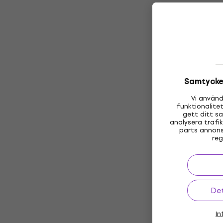
Samtycke 
Vi använd
funktionalite
gett ditt s
analysera trafi
parts annons
reg
Det
In