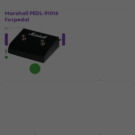
Marshall PEDL-91016
Marshall PEDL-91004
Fotpedal
Fotpedal
Fotpedal
Fotpedal
4,4
/5
992,16 kr
med kod
MUZMUZ-5
660,59 kr
med kod
MUZMUZ-5
1 089 kr
709 kr
I lager för E-shop
I lager för E-shop
Marshall PEDL 91003
Marshall PEDL-90016
Fotpedal
Fotpedal
Fotpedal
Fotpedal
4,7
/5
550,49 kr
med kod
MUZMUZ-10
648,56 kr
med kod
MUZMUZ-5
646 kr
689 kr
I lager för E-shop
I lager för E-shop