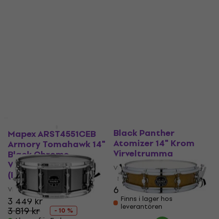
Mapex BPNAL4651CN
Black Panther
Mapex ARST4551CEB
Atomizer 14" Krom
Armory Tomahawk 14"
Virveltrumma
Black Chrome
Virveltrumma
Virveltrumma
(Begagnad)
5
/5
6 449 kr
Virveltrumma
Finns i lager hos
3 449 kr
leverantören
3 819 kr
- 10 %