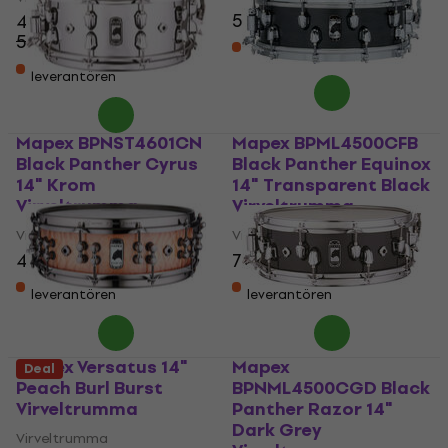
5 499 kr
4 877,56 kr
5 165,80 kr
Finns i lager hos
- 6 %
leverantören
Finns i lager hos
leverantören
Mapex BPNST4601CN
Mapex BPML4500CFB
Black Panther Cyrus
Black Panther Equinox
14" Krom
14" Transparent Black
Virveltrumma
Virveltrumma
Virveltrumma
Virveltrumma
4 053,65 kr
7 269 kr
Finns i lager hos
Finns i lager hos
leverantören
leverantören
Mapex Versatus 14"
Mapex
Deal
Peach Burl Burst
BPNML4500CGD Black
Virveltrumma
Panther Razor 14"
Dark Grey
Virveltrumma