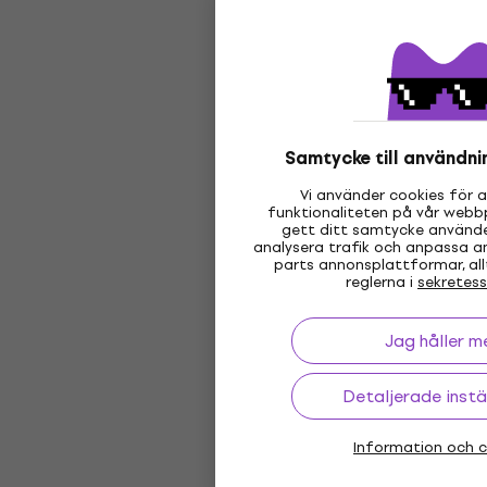
Samtycke till användni
Vi använder cookies för a
funktionaliteten på vår webbp
gett ditt samtycke använde
analysera trafik och anpassa a
parts annonsplattformar, all
reglerna i
sekretess
Jag håller m
Detaljerade instä
Information och c