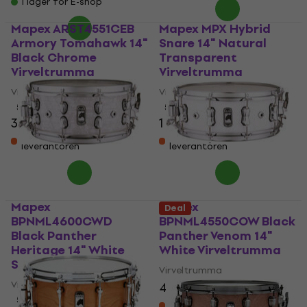
I lager för E-shop
Mapex ARST4551CEB
Mapex MPX Hybrid
Armory Tomahawk 14"
Snare 14" Natural
Black Chrome
Transparent
Virveltrumma
Virveltrumma
Virveltrumma
Virveltrumma
5
/5
5
/5
3 979 kr
1 649 kr
Finns i lager hos
Finns i lager hos
leverantören
leverantören
Mapex
Mapex
Deal
BPNML4600CWD
BPNML4550COW Black
Black Panther
Panther Venom 14"
Heritage 14" White
White Virveltrumma
Strata Virveltrumma
Virveltrumma
Virveltrumma
4 929 kr
5
/5
Finns i lager hos