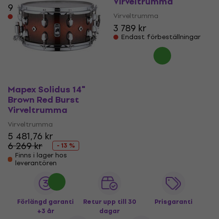
Virveltrumma
9 579 kr
Virveltrumma
Endast förbeställningar
3 789 kr
Endast förbeställningar
Mapex Solidus 14"
Brown Red Burst
Virveltrumma
Virveltrumma
5 481,76 kr
6 269 kr
- 13 %
Finns i lager hos
leverantören
Förlängd garanti
Retur upp till 30
Prisgaranti
+3 år
dagar