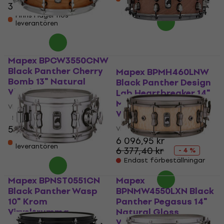
leverantören
3 724,08 kr
Finns i lager hos
leverantören
Mapex BPCW3550CNW
Black Panther Cherry
Mapex BPMH460LNW
Bomb 13" Natural
Black Panther Design
Virveltrumma
Lab Heartbreaker 14"
Mahogany
Virveltrumma
Virveltrumma
5
/5
5 249 kr
Virveltrumma
Finns i lager hos
6 096,95 kr
leverantören
6 377,40 kr
- 4 %
Endast förbeställningar
Mapex BPNST0551CN
Mapex
Black Panther Wasp
BPNMW4550LXN Black
10" Krom
Panther Pegasus 14"
Virveltrumma
Natural Gloss
Virveltrumma