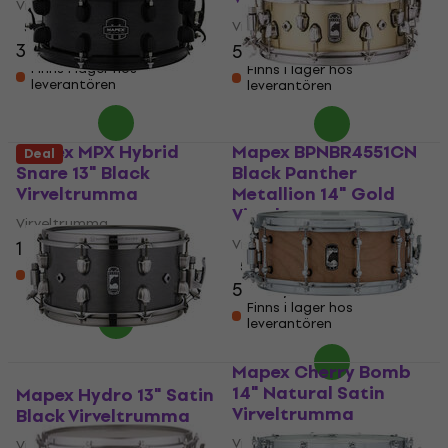
Virveltrumma
Virveltrumma
5
/5
3 829 kr
5 339 kr
Finns i lager hos
Finns i lager hos
leverantören
leverantören
Mapex MPX Hybrid
Mapex BPNBR4551CN
Deal
Snare 13" Black
Black Panther
Virveltrumma
Metallion 14" Gold
Virveltrumma
Virveltrumma
Virveltrumma
1 829 kr
Finns i lager hos
5
/5
leverantören
5 042,34 kr
Finns i lager hos
leverantören
Mapex Cherry Bomb
14" Natural Satin
Mapex Hydro 13" Satin
Virveltrumma
Black Virveltrumma
Virveltrumma
Virveltrumma