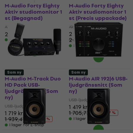
M-Audio Forty Eighty
M-Audio Forty Eighty
Aktiv studiomonitor 1
Aktiv studiomonitor 1
st (Begagnad)
st (Precis uppackade)
Aktiv studiomonitor
Aktiv studiomonitor
2 209 kr
2 069 kr
2 149 kr
2 399 kr
I lager för E-shop
- 8 %
I lager för E-shop
Som ny
Som ny
M-Audio M-Track Duo
M-Audio AIR 192|6 USB-
HD Pack USB-
ljudgränssnitt (Som
ljudgränssnitt (Som
ny)
ny)
USB-ljudgränssnitt
USB-ljudgränssnitt
1 419 kr
1 705,77 kr
1 719 kr
- 17 %
1 939,41 kr
I lager för E-shop
- 11 %
I lager för E-shop