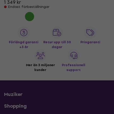
1 349 kr
Endast förbeställningar
Förlängd garanti
Retur upp till 30
Prisgaranti
+3 år
dagar
Mer än 3 miljoner
Professionell
kunder
support
Muziker
Shopping