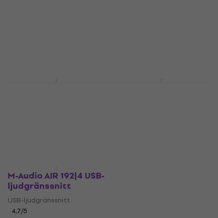
M-Audio Forty Sixty
M-Audio Forty Sixty
Aktiv studiomonitor 1
Aktiv studiomonitor 1
st (Som ny)
st (Som ny)
Aktiv studiomonitor
Aktiv studiomonitor
1 619 kr
1 619 kr
I lager för E-shop
I lager för E-shop
M-Audio BX5 BT Aktiv
M-Audio BX3 Aktiv
studiomonitor 2 st
studiomonitor 2 st
Aktiv studiomonitor
Aktiv studiomonitor
4,9
/5
4,9
/5
2 679 kr
1 199 kr
På väg
På väg
M-Audio AIR 192|4 USB-
ljudgränssnitt
USB-ljudgränssnitt
4,7
/5