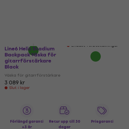
Line6 Helix BP Väska
Line6 Powercab 212
för gitarrförstärkare
CVR Väska för
Black
gitarrförstärkare
Black
Väska för gitarrförstärkare
Väska för gitarrförstärkare
5
/5
2 032,13 kr
5
/5
975 kr
999 kr
På väg
Endast förbeställningar
Line6 Helix Stadium
Backpack Väska för
gitarrförstärkare
Black
Väska för gitarrförstärkare
3 089 kr
Slut i lager
Förlängd garanti
Retur upp till 30
Prisgaranti
+3 år
dagar