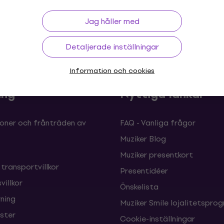
Jag håller med
 30 dagar
Prisgaranti
Mer än 3 
Detaljerade inställningar
Information och cookies
ing
Nyttiga länkar
oner och frånträden av
FAQ - Vanliga frågor
Muziker Blog
Muziker presentkort
 transportvillkor
Presentidéer
villkor
Önskelista
ning
Muziker Smile lojalitetspro
nster
Cookie-inställningar