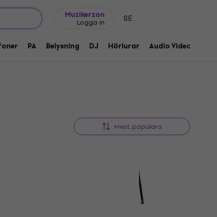
Presentidéer
FAQ
Muziker Blog
Muzikerzon
SE
Logga in
foner
PA
Belysning
DJ
Hörlurar
Audio Video
Till
Mest populära