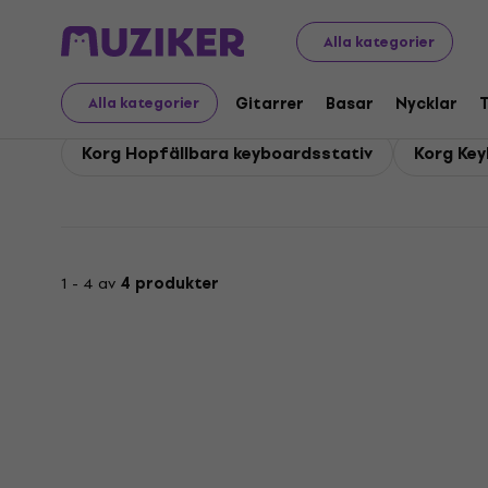
Korg
Tillbehör
Korg Stativ
Alla kategorier
Korg Stativ
Gitarrer
Basar
Nycklar
Alla kategorier
Korg Hopfällbara keyboardsstativ
Korg Key
1 - 4 av
4 produkter