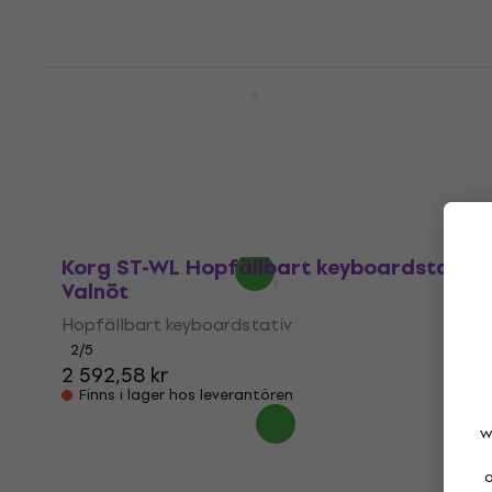
Korg STB1 Keyboardstativ i trä Black
Keyboardstativ i trä
4,9
/5
1 118,28 kr
I lager för E-shop
Korg ST-WL Hopfällbart keyboardstativ
Valnöt
Hopfällbart keyboardstativ
2
/5
2 592,58 kr
Finns i lager hos leverantören
w
a