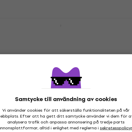
Korg STB1 Keyboardstativ i trä White
Keyboardstativ i trä
4,9
/5
1 085,39 kr
I lager för E-shop
Samtycke till användning av cookies
Vi använder cookies för att säkerställa funktionaliteten på vår
ebbplats. Efter att ha gett ditt samtycke använder vi dem för a
analysera trafik och anpassa annonsering på tredje parts
nnonsplattformar, alltid i enlighet med reglerna i
sekretesspolicy