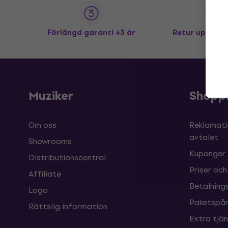
Förlängd garanti +3 år
Retur upp till
Muziker
Shopp
Om oss
Reklamati
avtalet
Showrooms
Kuponger
Distributionscentral
Priser och
Affiliate
Betalnings
Logo
Paketspår
Rättslig information
Extra tjä