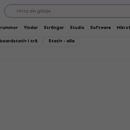
Trummor
Vindar
Strängar
Studio
Software
Mikro
boardstativ i trä
Stativ - alla